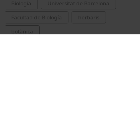
Biología
Universitat de Barcelona
Facultad de Biología
herbaris
botànica
Vídeos relacionados