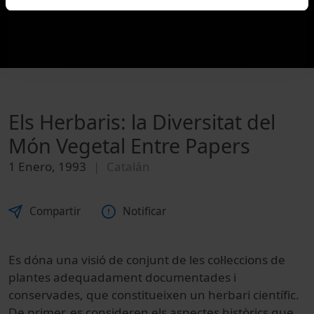
Els Herbaris: la Diversitat del
Món Vegetal Entre Papers
1 Enero, 1993
Catalán
Compartir
Notificar
Es dóna una visió de conjunt de les col·leccions de
plantes adequadament documentades i
conservades, que constitueixen un herbari científic.
De primer, es consideren els aspectes històrics que