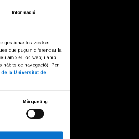
Informació
 de gestionar les vostres
ues que puguin diferenciar la
tueu amb el lloc web) i amb
es hàbits de navegació). Per
 de la Universitat de
Màrqueting