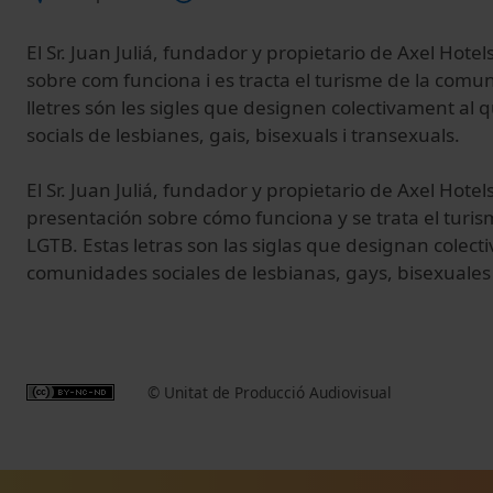
El Sr. Juan Juliá, fundador y propietario de Axel Hote
sobre com funciona i es tracta el turisme de la comu
lletres són les sigles que designen colectivament al 
socials de lesbianes, gais, bisexuals i
transexuals.
El Sr.
Juan Juliá
,
fundador
y
propietario
de
Axel Hotel
presentación sobre
cómo funciona
y
se trata
el turis
LGTB
.
Estas
letras
son
las
siglas que
designan
colect
comunidades sociales
de lesbianas
,
gays, bisexuales
© Unitat de Producció Audiovisual