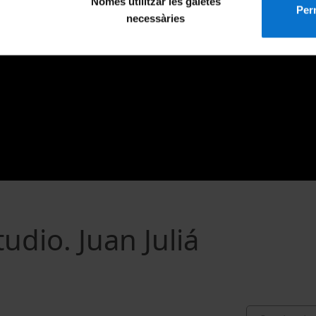
Només utilitzar les galetes
Perm
necessàries
udio. Juan Juliá