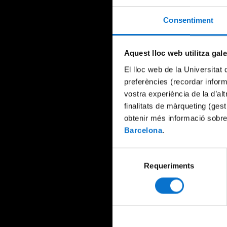
Consentiment
Aquest lloc web utilitza gal
El lloc web de la Universitat 
preferències (recordar infor
vostra experiència de la d’al
finalitats de màrqueting (gest
obtenir més informació sobre
Barcelona
.
Selecció
Requeriments
de
consentiment