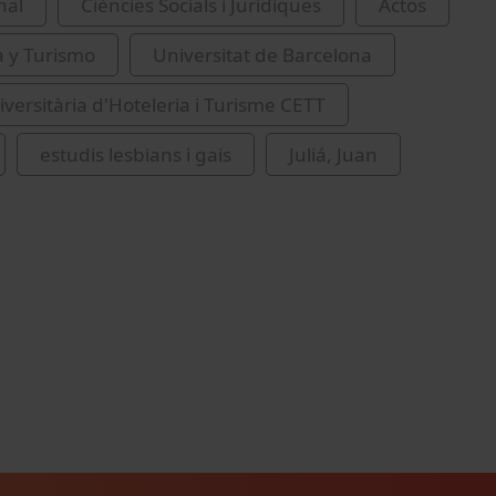
nal
Ciències Socials i Jurídiques
Actos
a y Turismo
Universitat de Barcelona
iversitària d'Hoteleria i Turisme CETT
estudis lesbians i gais
Juliá, Juan