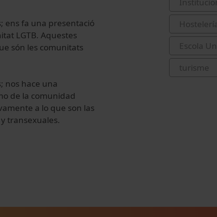
Institucio
ls; ens fa una presentació
Hostelerí
nitat LGTB. Aquestes
Escola Un
que són les comunitats
turisme
s
;
nos hace
una
mo de la
comunidad
ivamente
a lo que son
las
y transexuales
.