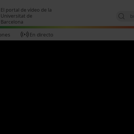
Pasar al contenido principal
El portal de vídeo de la
Universitat de
Barcelona
ones
En directo