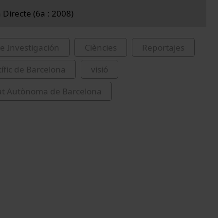
 Directe (6a : 2008)
e Investigación
Ciències
Reportajes
tífic de Barcelona
visió
tat Autònoma de Barcelona