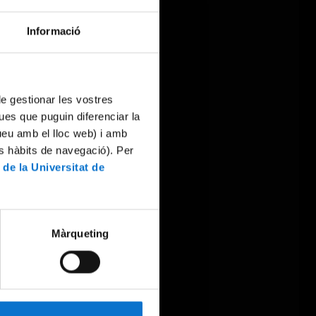
Informació
 de gestionar les vostres
ues que puguin diferenciar la
tueu amb el lloc web) i amb
es hàbits de navegació). Per
 de la Universitat de
Màrqueting