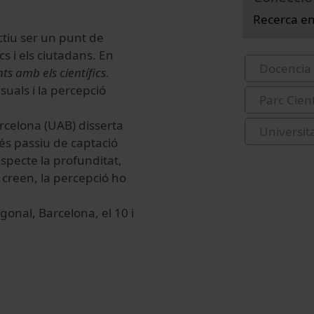
Recerca en
ctiu ser un punt de
cs i els ciutadans. En
Docencia 
s amb els científics
.
suals i la percepció
Parc Cien
rcelona (UAB) disserta
Universi
és passiu de captació
specte la profunditat,
'n creen, la percepció ho
gonal, Barcelona, el 10 i