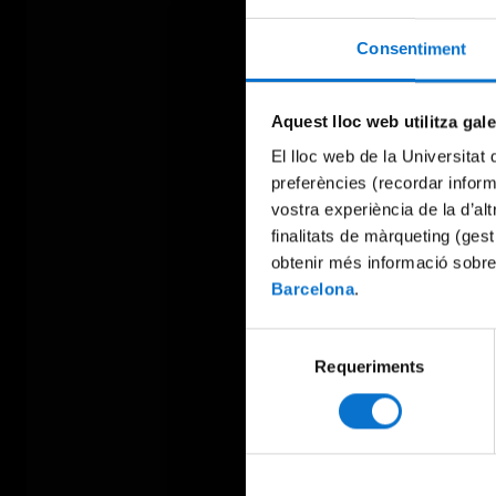
Consentiment
Aquest lloc web utilitza gal
El lloc web de la Universitat 
preferències (recordar infor
vostra experiència de la d’al
finalitats de màrqueting (gest
obtenir més informació sobre
Barcelona
.
Selecció
Requeriments
de
consentiment