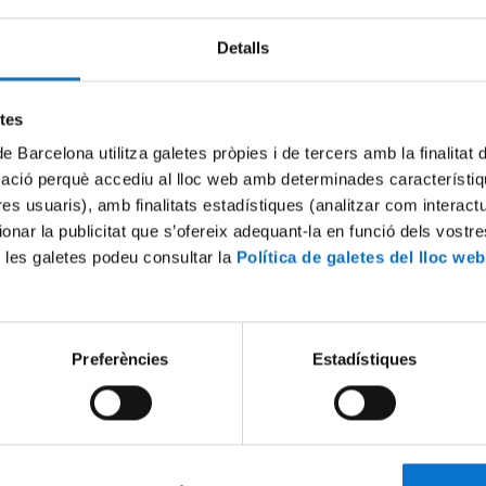
Detalls
Try again
etes
de Barcelona utilitza galetes pròpies i de tercers amb la finalitat
mació perquè accediu al lloc web amb determinades característiq
tres usuaris), amb finalitats estadístiques (analitzar com interac
ionar la publicitat que s’ofereix adequant-la en funció dels vostr
 les galetes podeu consultar la
Política de galetes del lloc web
Preferències
Estadístiques