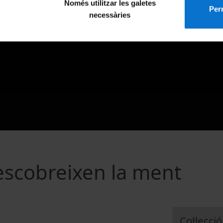
Només utilitzar les galetes
Perm
necessàries
descobreixen la ment
Col·lecció