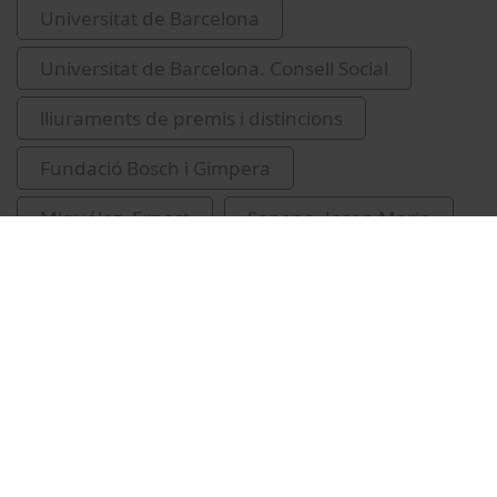
Universitat de Barcelona
Universitat de Barcelona. Consell Social
lliuraments de premis i distincions
Fundació Bosch i Gimpera
Miguélez, Ernest
Sopena, Josep Maria
Moreira, Leticia
Santamaria, Lluís
Vídeos relacionados