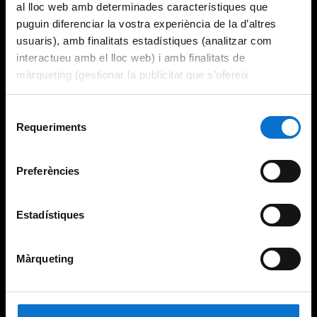
al lloc web amb determinades característiques que
puguin diferenciar la vostra experiència de la d’altres
usuaris), amb finalitats estadístiques (analitzar com
interactueu amb el lloc web) i amb finalitats de
màrqueting (gestionar la publicitat que s’ofereix
adequant-la en funció dels vostres hàbits de navegació).
Per obtenir més informació sobre les galetes podeu
Selecció
consultar la
Política de galetes del lloc web de la
Requeriments
de
Universitat de Barcelona
.
consentiment
Preferències
Estadístiques
Màrqueting