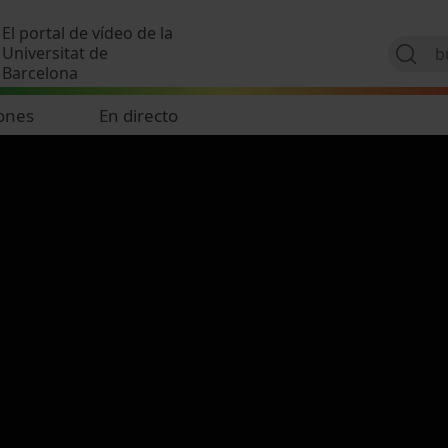
Pasar al contenido principal
El portal de vídeo de la
Universitat de
Barcelona
ones
En directo