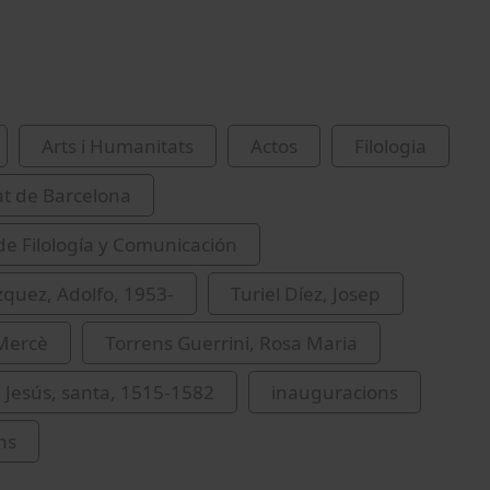
Arts i Humanitats
Actos
Filologia
at de Barcelona
de Filología y Comunicación
zquez, Adolfo, 1953-
Turiel Díez, Josep
 Mercè
Torrens Guerrini, Rosa Maria
 Jesús, santa, 1515-1582
inauguracions
ns