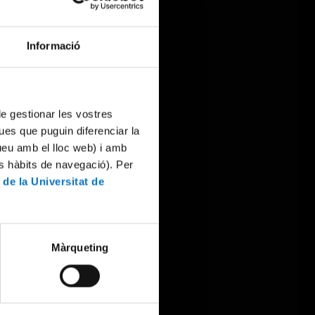
Informació
 de gestionar les vostres
ues que puguin diferenciar la
tueu amb el lloc web) i amb
es hàbits de navegació). Per
 de la Universitat de
Màrqueting