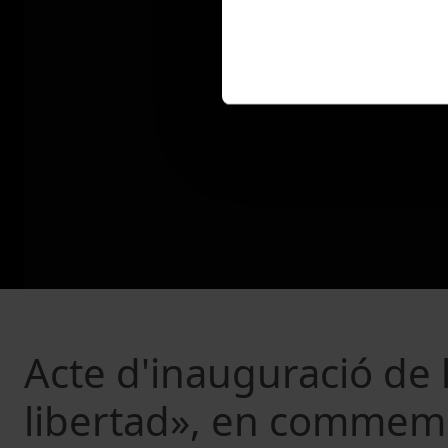
Acte d'inauguració de 
libertad», en commemo