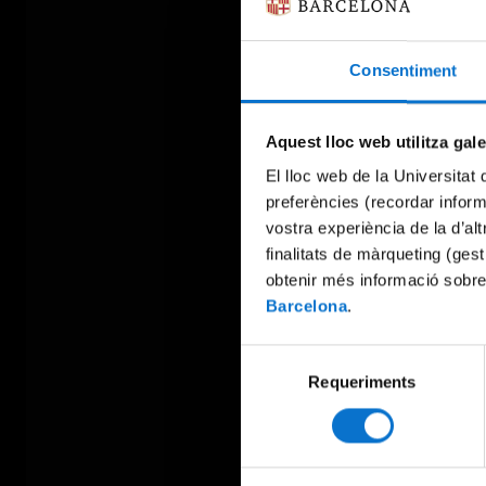
Consentiment
Aquest lloc web utilitza gal
El lloc web de la Universitat 
preferències (recordar infor
vostra experiència de la d’al
finalitats de màrqueting (gest
obtenir més informació sobre
Barcelona
.
Selecció
Requeriments
de
consentiment