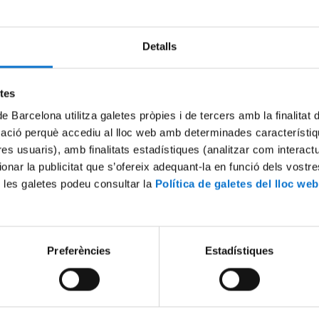
Detalls
Try again
etes
de Barcelona utilitza galetes pròpies i de tercers amb la finalitat
mació perquè accediu al lloc web amb determinades característiq
tres usuaris), amb finalitats estadístiques (analitzar com interac
ionar la publicitat que s’ofereix adequant-la en funció dels vostr
 les galetes podeu consultar la
Política de galetes del lloc web
Preferències
Estadístiques