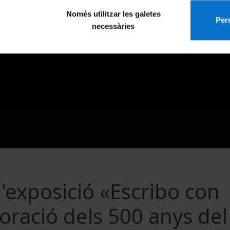
Només utilitzar les galetes
Perm
necessàries
l'exposició «Escribo con
ració dels 500 anys del