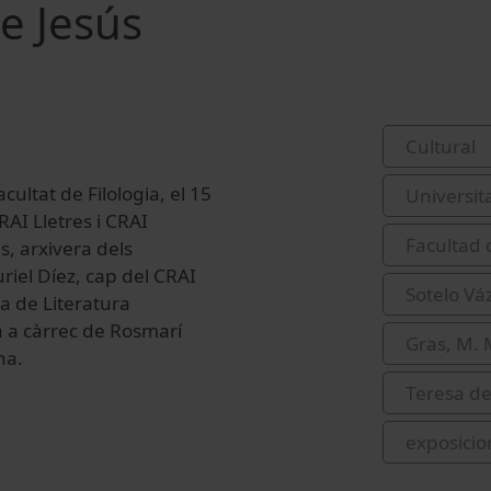
e Jesús
Cultural
cultat de Filologia, el 15
Universit
RAI Lletres i CRAI
Facultad 
s, arxivera dels
riel Díez, cap del CRAI
Sotelo Vá
a de Literatura
a a càrrec de Rosmarí
Gras, M.
na.
Teresa de
exposicio