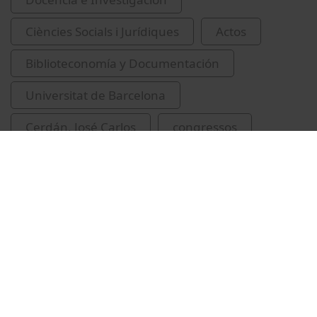
Ciències Socials i Jurídiques
Actos
Biblioteconomía y Documentación
Universitat de Barcelona
Cerdán, José Carlos
congressos
revistes espanyoles
Vídeos relacionados