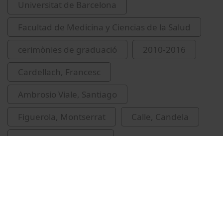
Universitat de Barcelona
Facultad de Medicina y Ciencias de la Salud
cerimònies de graduació
2010-2016
Cardellach, Francesc
Ambrosio Viale, Santiago
Figuerola, Montserrat
Calle, Candela
Ariza Cardenal, Javier
jurament hipocràtic
lliuraments de premis i distincions