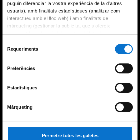
puguin diferenciar la vostra experiència de la d’altres
usuaris), amb finalitats estadístiques (analitzar com
interactueu amb el lloc web) i amb finalitats de
màrqueting (gestionar la publicitat que s’ofereix
adequant-la en funció dels vostres hàbits de navegació).
Per obtenir més informació sobre les galetes podeu
Selecció
consultar la
Política de galetes del lloc web de la
Requeriments
de
Universitat de Barcelona
.
consentiment
Preferències
Estadístiques
Màrqueting
Permetre totes les galetes