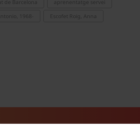
at de Barcelona
aprenentatge servei
ntonio, 1968-
Escofet Roig, Anna