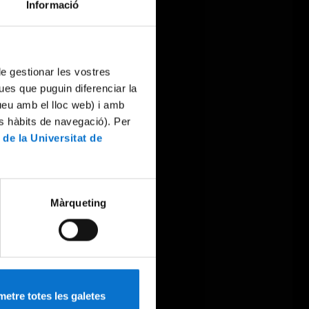
Informació
 de gestionar les vostres
ues que puguin diferenciar la
tueu amb el lloc web) i amb
es hàbits de navegació). Per
 de la Universitat de
Màrqueting
etre totes les galetes