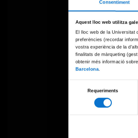
Consentiment
Aquest lloc web utilitza gal
El lloc web de la Universitat 
preferències (recordar infor
vostra experiència de la d’al
finalitats de màrqueting (gest
obtenir més informació sobre
Barcelona
.
Selecció
Requeriments
de
consentiment