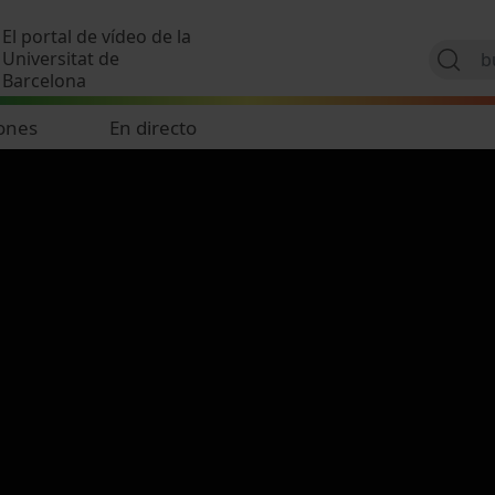
Pasar al contenido principal
El portal de vídeo de la
Universitat de
Barcelona
ones
En directo