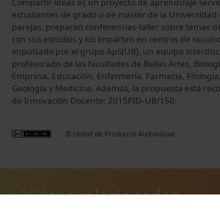
Compartir ideas es un proyecto de aprendizaje servici
estudiantes de grado o de máster de la Universidad 
parejas, preparan conferencias-taller sobre temas d
con sus estudios y los imparten en centros de secund
impulsado por el grupo ApS(UB), un equipo interdisc
profesorado de las facultades de Bellas Artes, Biolo
Empresa, Educación, Enfermería, Farmacia, Filología,
Geología y Medicina. Además, la propuesta está rec
de Innovación Docente: 2015PID-UB/150.
© Unitat de Producció Audiovisual
Vídeos relacionados