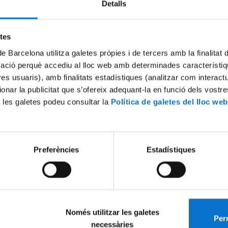
Detalls
Try again
etes
de Barcelona utilitza galetes pròpies i de tercers amb la finalitat
mació perquè accediu al lloc web amb determinades característiq
tres usuaris), amb finalitats estadístiques (analitzar com interac
ionar la publicitat que s’ofereix adequant-la en funció dels vostr
 les galetes podeu consultar la
Política de galetes del lloc web
Preferències
Estadístiques
Només utilitzar les galetes
Perm
necessàries