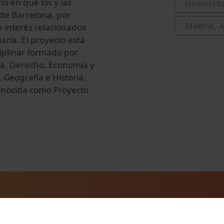
o en que los y las
Universit
de Barcelona, por
Madrid, A
e interés relacionados
aria. El proyecto está
iplinar formado por
gía, Derecho, Economía y
 Geografía e Historia,
onocida como Proyecto