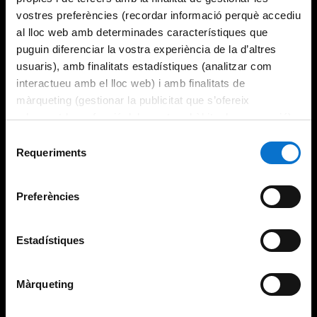
vostres preferències (recordar informació perquè accediu
al lloc web amb determinades característiques que
puguin diferenciar la vostra experiència de la d’altres
usuaris), amb finalitats estadístiques (analitzar com
interactueu amb el lloc web) i amb finalitats de
màrqueting (gestionar la publicitat que s’ofereix
adequant-la en funció dels vostres hàbits de navegació).
Per obtenir més informació sobre les galetes podeu
Selecció
consultar la
Política de galetes del lloc web de la
Requeriments
de
Universitat de Barcelona
.
consentiment
Preferències
Estadístiques
Màrqueting