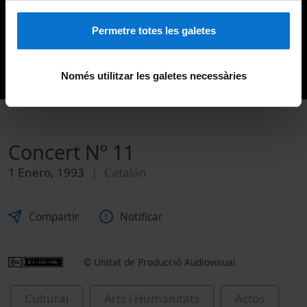
Permetre totes les galetes
Només utilitzar les galetes necessàries
Concert Nº 11
1 Enero, 1993
Catalán
Compartir
Notificar
© Unitat de Producció Audiovisual
Cultural
Arts i Humanitats
Actos