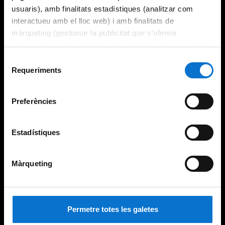
usuaris), amb finalitats estadístiques (analitzar com
interactueu amb el lloc web) i amb finalitats de
màrqueting (gestionar la publicitat que s’ofereix
adequant-la en funció dels vostres hàbits de navegació).
Per obtenir més informació sobre les galetes podeu
Selecció
consultar la
Política de galetes del lloc web de la
Requeriments
de
Universitat de Barcelona
.
consentiment
Preferències
Estadístiques
Màrqueting
Permetre totes les galetes