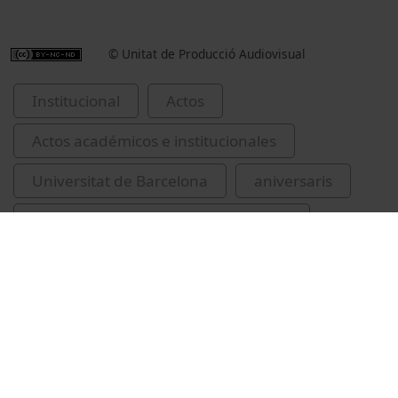
© Unitat de Producció Audiovisual
Institucional
Actos
Actos académicos e institucionales
Universitat de Barcelona
aniversaris
Bricall, Josep M. (Josep Maria), 1936-
Ramírez Sarrió, Dídac, 1946-
Guitart, Joan, 1952-