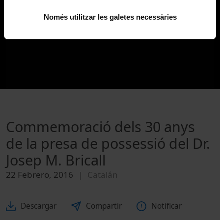
Només utilitzar les galetes necessàries
Commemoració dels 30 anys
de la presa de possessió del Dr.
Josep M. Bricall
22 Febrero, 2016
Catalán
Descargar
Compartir
Notificar