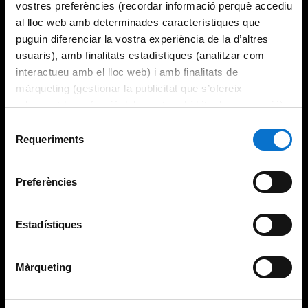
vostres preferències (recordar informació perquè accediu
al lloc web amb determinades característiques que
puguin diferenciar la vostra experiència de la d’altres
usuaris), amb finalitats estadístiques (analitzar com
interactueu amb el lloc web) i amb finalitats de
màrqueting (gestionar la publicitat que s’ofereix
adequant-la en funció dels vostres hàbits de navegació).
Per obtenir més informació sobre les galetes podeu
Selecció
consultar la
Política de galetes del lloc web de la
Requeriments
de
Universitat de Barcelona
.
consentiment
Preferències
Estadístiques
Màrqueting