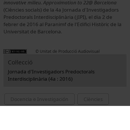
innovative milieu. Approximation to 22@ Barcelona
(Ciències socials) de la 4a Jornada d'Investigadors
Predoctorals Interdisciplinària (JIPI), el dia 2 de
febrer de 2016 al Paranimf de l'Edifici Històric de la
Universitat de Barcelona.
© Unitat de Producció Audiovisual
Col·lecció
Jornada d'Investigadors Predoctorals
Interdisciplinària (4a : 2016)
Docencia e Investigación
Ciències
Actos
Hostelería y Turismo
Universitat de Barcelona