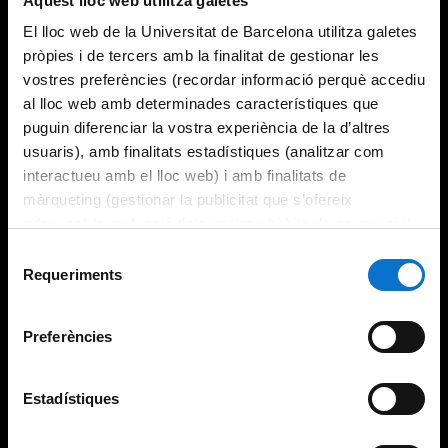
Aquest lloc web utilitza galetes
El lloc web de la Universitat de Barcelona utilitza galetes
pròpies i de tercers amb la finalitat de gestionar les
vostres preferències (recordar informació perquè accediu
al lloc web amb determinades característiques que
puguin diferenciar la vostra experiència de la d’altres
usuaris), amb finalitats estadístiques (analitzar com
interactueu amb el lloc web) i amb finalitats de
màrqueting (gestionar la publicitat que s’ofereix
adequant-la en funció dels vostres hàbits de navegació).
Per obtenir més informació sobre les galetes podeu
Selecció
consultar la
Política de galetes del lloc web de la
Requeriments
de
Universitat de Barcelona
.
consentiment
Preferències
Estadístiques