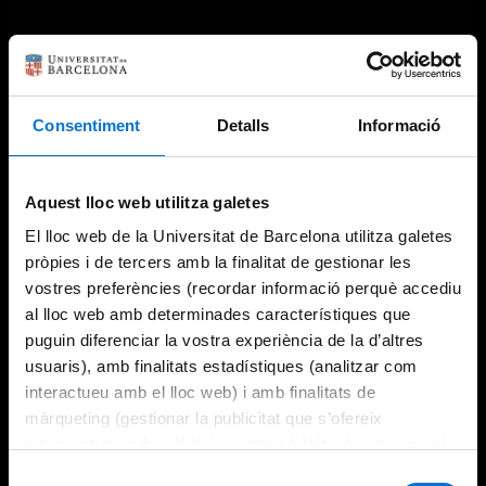
Consentiment
Detalls
Informació
Aquest lloc web utilitza galetes
El lloc web de la Universitat de Barcelona utilitza galetes
pròpies i de tercers amb la finalitat de gestionar les
vostres preferències (recordar informació perquè accediu
al lloc web amb determinades característiques que
puguin diferenciar la vostra experiència de la d’altres
usuaris), amb finalitats estadístiques (analitzar com
interactueu amb el lloc web) i amb finalitats de
màrqueting (gestionar la publicitat que s’ofereix
adequant-la en funció dels vostres hàbits de navegació).
Per obtenir més informació sobre les galetes podeu
Selecció