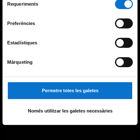
consultar la
Política de galetes del lloc web de la
Requeriments
de
Universitat de Barcelona
.
consentiment
Preferències
Estadístiques
Màrqueting
Permetre totes les galetes
Només utilitzar les galetes necessàries