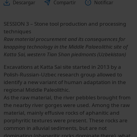
Descargar
Compartir
Notificar
SESSION 3 – Stone tool production and processing
techniques
Raw material procurement and its consequences for
knapping technology in the Middle Palaeolithic site of
Katta Sai, western Tian Shan piedmonts (Uzbekistan)
Excavations at Katta Sai site started in 2013 by a
Polish-Russian-Uzbec research group allowed to
identify a new variant of human adaptation in the
regional Middle Paleolithic.
As the raw material, the river pebbles brought from
the nearby river gorges were used. Among the raw
material, mainly effusive rocks of aphanitic and
porphyritic textures were present. These rocks are
common in alluvial sediments, but are not
dominating (phaneritic rocks dominate there), what