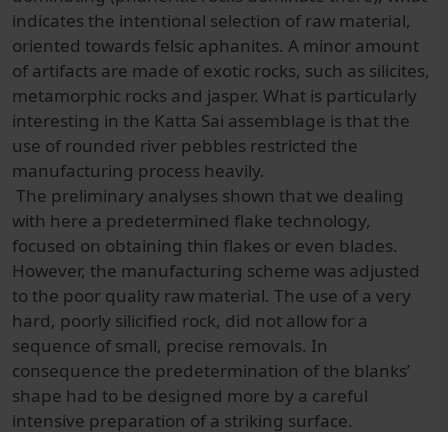
indicates the intentional selection of raw material,
oriented towards felsic aphanites. A minor amount
of artifacts are made of exotic rocks, such as silicites,
metamorphic rocks and jasper. What is particularly
interesting in the Katta Sai assemblage is that the
use of rounded river pebbles restricted the
manufacturing process heavily.
The preliminary analyses shown that we dealing
with here a predetermined flake technology,
focused on obtaining thin flakes or even blades.
However, the manufacturing scheme was adjusted
to the poor quality raw material. The use of a very
hard, poorly silicified rock, did not allow for a
sequence of small, precise removals. In
consequence the predetermination of the blanks’
shape had to be designed more by a careful
intensive preparation of a striking surface.