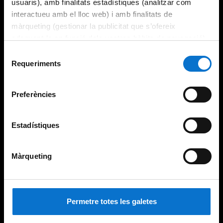
usuaris), amb finalitats estadístiques (analitzar com
interactueu amb el lloc web) i amb finalitats de
màrqueting (gestionar la publicitat que s’ofereix
adequant-la en funció dels vostres hàbits de navegació).
Per obtenir més informació sobre les galetes podeu
Selecció
consultar la
Política de galetes del lloc web de la
Requeriments
de
Universitat de Barcelona
.
consentiment
Preferències
Estadístiques
Màrqueting
Permetre totes les galetes