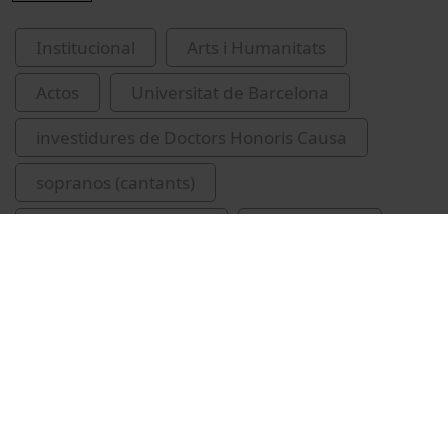
Institucional
Arts i Humanitats
Actos
Universitat de Barcelona
investidures de Doctors Honoris Causa
sopranos (cantants)
Gran Teatre del Liceu
Aviñoa, Xosé
Caballé, Montserrat, 1933-