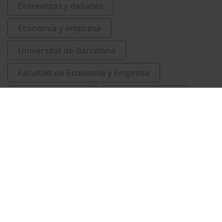
Entrevistas y debates
Economía y empresa
Universitat de Barcelona
Facultad de Economía y Empresa
mercat de treball
Schwerdt, Giudo
Institut d'Economia de Barcelona
Vídeos relacionados