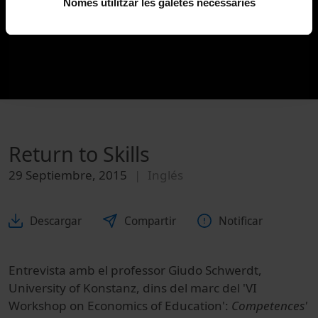
Només utilitzar les galetes necessàries
Return to Skills
29 Septiembre, 2015
Inglés
Descargar
Compartir
Notificar
Entrevista amb el professor Giudo Schwerdt,
University of Konstanz, dins del marc del 'VI
Workshop on Economics of Education':
Competences'