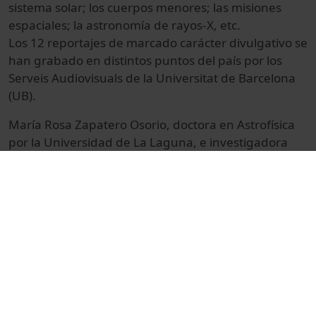
sistema solar; los cuerpos menores; las misiones
espaciales; la astronomía de rayos-X, etc.
Los 12 reportajes de marcado carácter divulgativo se
han grabado en distintos puntos del país por los
Serveis Audiovisuals de la Universitat de Barcelona
(UB).
María Rosa Zapatero Osorio, doctora en Astrofísica
por la Universidad de La Laguna, e investigadora
del Centro Superior de Investigaciones Científicas
(CSIC) en el Centro de Astrobiología, Torrejón de
Ardoz, Madrid, diserta sobre las estrellas, cuerpos
celestes que tienen reacciones nucleares en su
interior. También es experta en nanas marrones,
estrellas de dimensiones reducidas.
La filmación tiene lugar en el IAC, 2008.
© Unitat de Producció Audiovisual