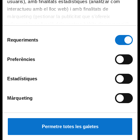
usuaris), amb finalitats estadístiques (analitzar com
interactueu amb el lloc web) i amb finalitats de
màrqueting (gestionar la publicitat que s’ofereix
adequant-la en funció dels vostres hàbits de navegació).
Per obtenir més informació sobre les galetes podeu
Selecció
consultar la
Política de galetes del lloc web de la
Requeriments
de
Universitat de Barcelona
.
consentiment
Preferències
Estadístiques
Màrqueting
Permetre totes les galetes