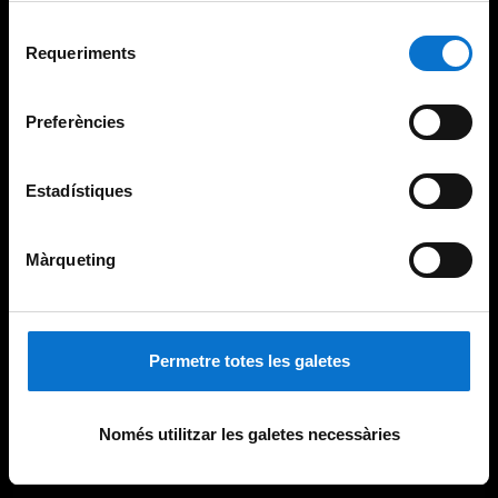
Per obtenir més informació sobre les galetes podeu
Selecció
consultar la
Política de galetes del lloc web de la
Requeriments
de
Universitat de Barcelona
.
consentiment
Preferències
Estadístiques
Màrqueting
Permetre totes les galetes
Només utilitzar les galetes necessàries