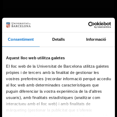
Consentiment
Detalls
Informació
Aquest lloc web utilitza galetes
El lloc web de la Universitat de Barcelona utilitza galetes
pròpies i de tercers amb la finalitat de gestionar les
vostres preferències (recordar informació perquè accediu
al lloc web amb determinades característiques que
puguin diferenciar la vostra experiència de la d’altres
usuaris), amb finalitats estadístiques (analitzar com
interactueu amb el lloc web) i amb finalitats de
màrqueting (gestionar la publicitat que s’ofereix
adequant-la en funció dels vostres hàbits de navegació).