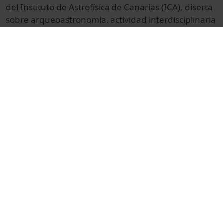
del Instituto de Astrofísica de Canarias (ICA), diserta
sobre arqueoastronomia, actividad interdisciplinaria
que agrupa astrónomos, arqueólogos y otros
especialistas, y que estudia los conocimientos
astronómicos de l’antigüedad. La filmación tiene
lugar en el IAC, 2008.
© Unitat de Producció Audiovisual
Col·lecció
Doce miradas al Universo
Docencia e Investigación
Ciències
Reportajes
Física
Otros
Facultad de Física
astronomia