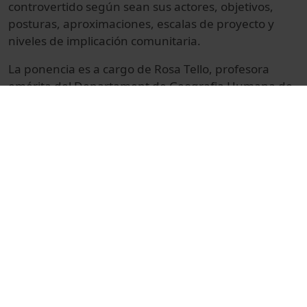
controvertido según sean sus actores, objetivos,
posturas, aproximaciones, escalas de proyecto y
niveles de implicación comunitaria.
La ponencia es a cargo de Rosa Tello, profesora
emérita del Departament de Geografia Humana de
la UB, i membre del Grup de Recerca Consolidat de
Multiculturalisme i Gènere, UB, que diserta sobre los
efectos del mobbing inmobiliario en Barcelona, a
través de la experiencia de una organización de
mujeres contra este tipo de violencia estructural que
afecta principalmente a mujeres.
La intervención tiene lugar en la Facultat de
Geografia i Història de la UB, 13 de octubre de 2010.
© Unitat de Producció Audiovisual