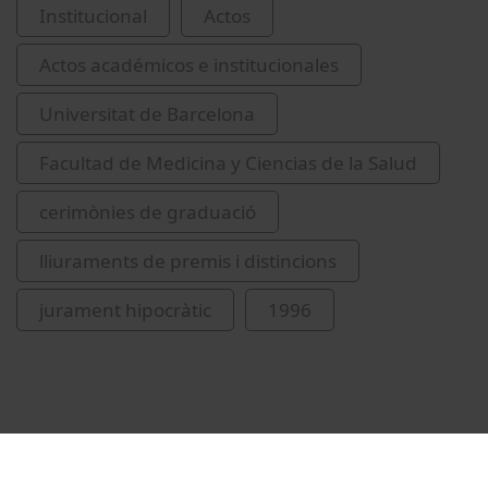
Institucional
Actos
Actos académicos e institucionales
Universitat de Barcelona
Facultad de Medicina y Ciencias de la Salud
cerimònies de graduació
lliuraments de premis i distincions
jurament hipocràtic
1996