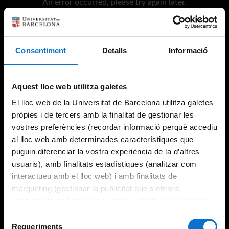
An error occurred, please try again later.
Try again
Consentiment
Detalls
Informació
Aquest lloc web utilitza galetes
El lloc web de la Universitat de Barcelona utilitza galetes
pròpies i de tercers amb la finalitat de gestionar les
vostres preferències (recordar informació perquè accediu
al lloc web amb determinades característiques que
puguin diferenciar la vostra experiència de la d’altres
usuaris), amb finalitats estadístiques (analitzar com
interactueu amb el lloc web) i amb finalitats de
màrqueting (gestionar la publicitat que s’ofereix
adequant-la en funció dels vostres hàbits de navegació).
Per obtenir més informació sobre les galetes podeu
Selecció
consultar la
Política de galetes del lloc web de la
Requeriments
de