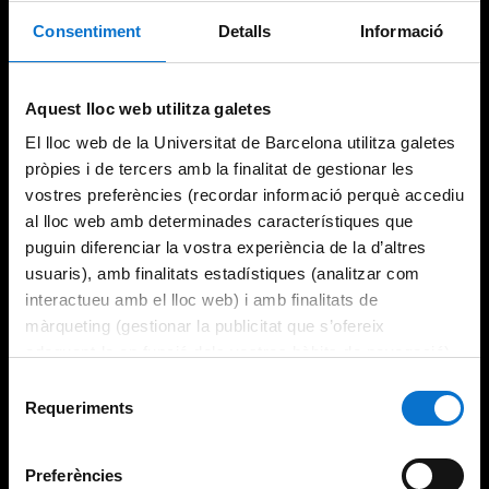
Consentiment
Detalls
Informació
Try again
Aquest lloc web utilitza galetes
El lloc web de la Universitat de Barcelona utilitza galetes
pròpies i de tercers amb la finalitat de gestionar les
vostres preferències (recordar informació perquè accediu
al lloc web amb determinades característiques que
puguin diferenciar la vostra experiència de la d’altres
usuaris), amb finalitats estadístiques (analitzar com
interactueu amb el lloc web) i amb finalitats de
màrqueting (gestionar la publicitat que s’ofereix
adequant-la en funció dels vostres hàbits de navegació).
Per obtenir més informació sobre les galetes podeu
Selecció
consultar la
Política de galetes del lloc web de la
Requeriments
de
Universitat de Barcelona
.
consentiment
Preferències