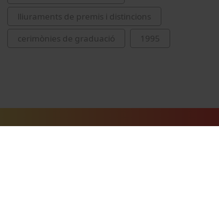
lliuraments de premis i distincions
cerimònies de graduació
1995
Vídeos relacionados