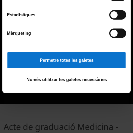
Estadístiques
Màrqueting
Permetre totes les galetes
Només utilitzar les galetes necessàries
Acte de graduació Medicina -