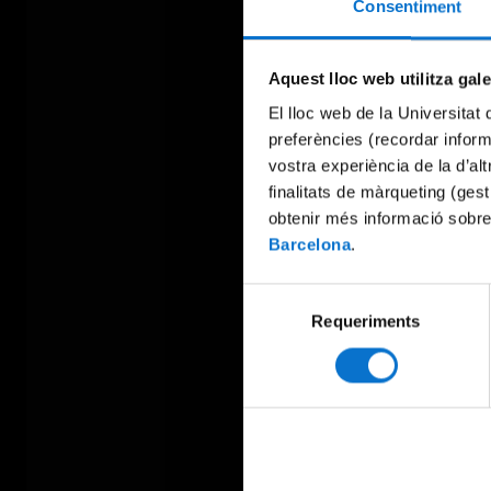
Consentiment
Aquest lloc web utilitza gal
El lloc web de la Universitat 
preferències (recordar infor
vostra experiència de la d’al
finalitats de màrqueting (gest
obtenir més informació sobre
Barcelona
.
Selecció
Requeriments
de
consentiment