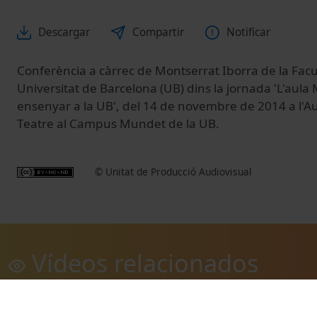
Descargar
Compartir
Notificar
Conferència a càrrec de Montserrat Iborra de la Facu
Universitat de Barcelona (UB) dins la jornada 'L'aula
ensenyar a la UB', del 14 de novembre de 2014 a l'Aul
Teatre al Campus Mundet de la UB.
© Unitat de Producció Audiovisual
Vídeos relacionados