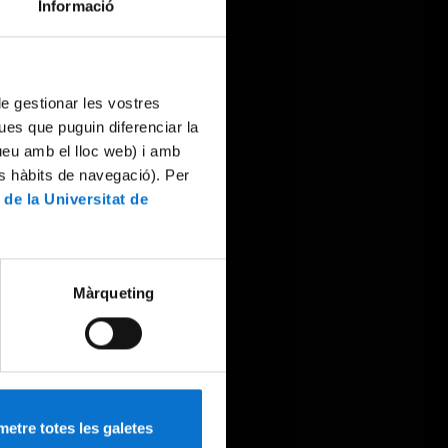
Informació
 de gestionar les vostres
ues que puguin diferenciar la
tueu amb el lloc web) i amb
es hàbits de navegació). Per
 de la Universitat de
Màrqueting
etre totes les galetes