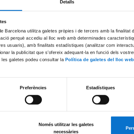
Detalls
Try again
etes
de Barcelona utilitza galetes pròpies i de tercers amb la finalitat
mació perquè accediu al lloc web amb determinades característiq
tres usuaris), amb finalitats estadístiques (analitzar com interac
ionar la publicitat que s’ofereix adequant-la en funció dels vostr
 les galetes podeu consultar la
Política de galetes del lloc web
Preferències
Estadístiques
Només utilitzar les galetes
Perm
necessàries