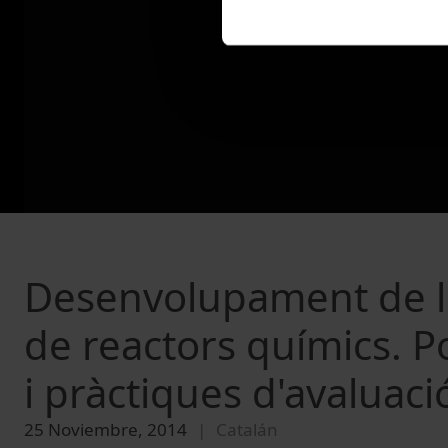
Desenvolupament de l'a
de reactors químics. P
i pràctiques d'avaluaci
25 Noviembre, 2014
Catalán