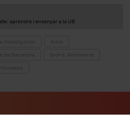
dle: aprendre i ensenyar a la UB
e Investigación
Actos
at de Barcelona
Iborra, Montserrat
 formativa