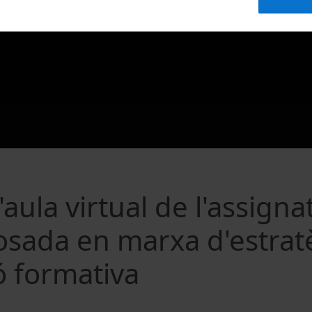
ula virtual de l'assigna
osada en marxa d'estrat
ó formativa