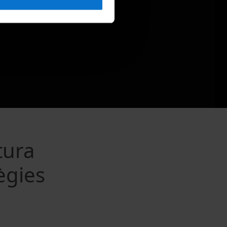
tura
ègies