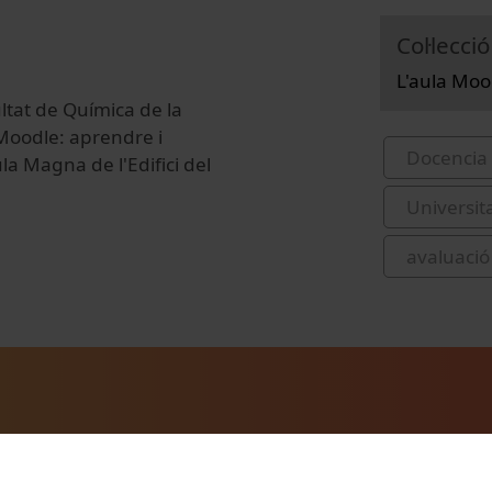
Col·lecció
L'aula Moo
ltat de Química de la
 Moodle: aprendre i
Docencia 
a Magna de l'Edifici del
Universit
avaluació