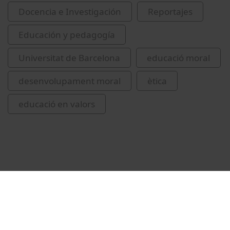
Docencia e Investigación
Reportajes
Educación y pedagogía
Universitat de Barcelona
educació moral
desenvolupament moral
ètica
educació en valors
Vídeos relacionados