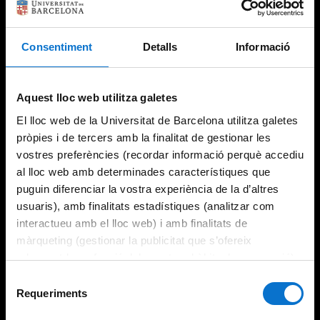
Consentiment
Detalls
Informació
Try again
Aquest lloc web utilitza galetes
El lloc web de la Universitat de Barcelona utilitza galetes
pròpies i de tercers amb la finalitat de gestionar les
vostres preferències (recordar informació perquè accediu
al lloc web amb determinades característiques que
puguin diferenciar la vostra experiència de la d’altres
usuaris), amb finalitats estadístiques (analitzar com
interactueu amb el lloc web) i amb finalitats de
màrqueting (gestionar la publicitat que s’ofereix
adequant-la en funció dels vostres hàbits de navegació).
Per obtenir més informació sobre les galetes podeu
Selecció
consultar la
Política de galetes del lloc web de la
Requeriments
de
Universitat de Barcelona
.
consentiment