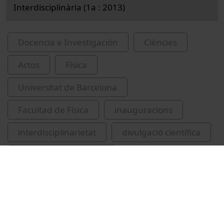
Interdisciplinària (1a : 2013)
Docencia e Investigación
Ciències
Actos
Física
Universitat de Barcelona
Facultad de Física
inauguracions
interdisciplinarietat
divulgació científica
didàctica de la ciència
Barranco Gómez, Manuel
Quer Bosor, Jordi
Calvo i Calvo, Lluís