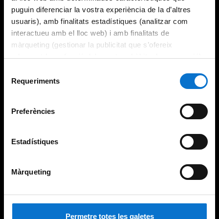
puguin diferenciar la vostra experiència de la d’altres
usuaris), amb finalitats estadístiques (analitzar com
interactueu amb el lloc web) i amb finalitats de
màrqueting (gestionar la publicitat que s’ofereix
adequant-la en funció dels vostres hàbits de navegació).
Per obtenir més informació sobre les galetes podeu
Selecció
consultar la
Política de galetes del lloc web de la
Requeriments
de
Universitat de Barcelona
.
consentiment
Preferències
Estadístiques
Màrqueting
Permetre totes les galetes