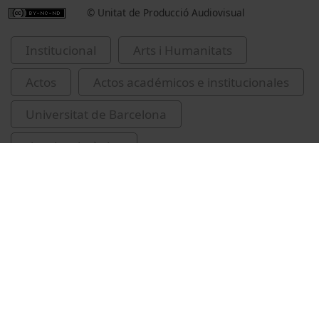
© Unitat de Producció Audiovisual
Institucional
Arts i Humanitats
Actos
Actos académicos e institucionales
Universitat de Barcelona
ritus i cerimònies
Gaudí, Antoni, 1852-1926
congressos
Vídeos relacionados