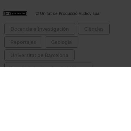
© Unitat de Producció Audiovisual
Docencia e Investigación
Ciències
Reportajes
Geología
Universitat de Barcelona
Facultad de Ciencias de la Tierra
investigació
aparells i instruments de laboratori