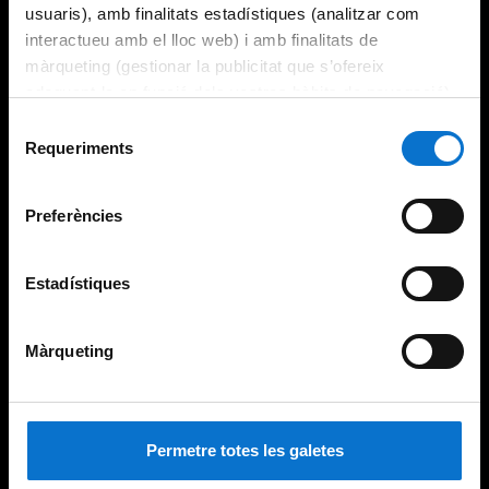
usuaris), amb finalitats estadístiques (analitzar com
interactueu amb el lloc web) i amb finalitats de
màrqueting (gestionar la publicitat que s’ofereix
adequant-la en funció dels vostres hàbits de navegació).
Per obtenir més informació sobre les galetes podeu
Selecció
consultar la
Política de galetes del lloc web de la
Requeriments
de
Universitat de Barcelona
.
consentiment
Preferències
Estadístiques
Màrqueting
Permetre totes les galetes