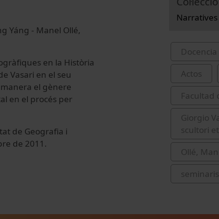
Col·lecció
Narratives 
ang Yáng - Manel Ollé,
Docencia 
ogràfiques en la Història
Actos
de Vasari en el seu
na manera el gènere
Facultad 
tal en el procés per
Giorgio Va
scultori e
tat de Geografia i
ubre de 2011.
Ollé, Man
seminaris