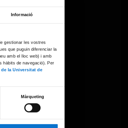
Informació
 de gestionar les vostres
ues que puguin diferenciar la
tueu amb el lloc web) i amb
es hàbits de navegació). Per
 de la Universitat de
Màrqueting