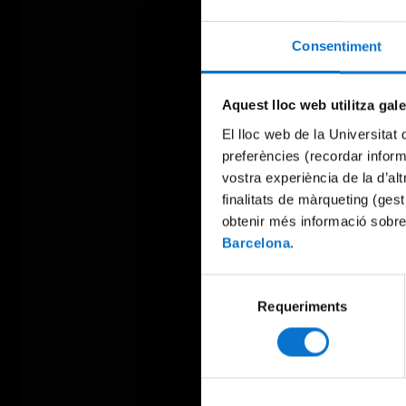
Consentiment
Aquest lloc web utilitza gal
El lloc web de la Universitat 
preferències (recordar infor
vostra experiència de la d’al
finalitats de màrqueting (gest
obtenir més informació sobre
Barcelona
.
Selecció
Requeriments
de
consentiment