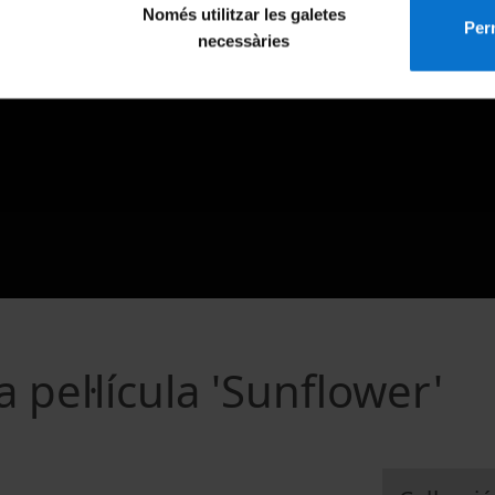
Només utilitzar les galetes
Perm
necessàries
a pel·lícula 'Sunflower'