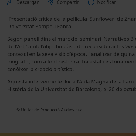
Descargar
Compartir
Notificar
'Presentació crítica de la pel·lícula 'Sunflower' de Zh
Universitat Pompeu Fabra
Segon panell dins el marc del seminari 'Narratives Bi
de l'Art,' amb l'objectiu bàsic de reconsiderar les
Vite
context i en la seva visió d'època, i analitzar de qui
biogràfic, com a font històrica, ha estat i és fonamen
conèixer la creació artística.
Aquesta intervenció té lloc a l'Aula Magna de la Facul
Història de la Universitat de Barcelona, el 20 de oct
© Unitat de Producció Audiovisual