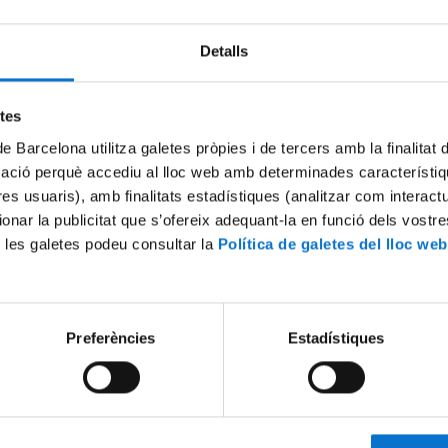
Detalls
Try again
etes
de Barcelona utilitza galetes pròpies i de tercers amb la finalitat
mació perquè accediu al lloc web amb determinades característiq
tres usuaris), amb finalitats estadístiques (analitzar com interac
ionar la publicitat que s’ofereix adequant-la en funció dels vostr
 les galetes podeu consultar la
Política de galetes del lloc web
Preferències
Estadístiques