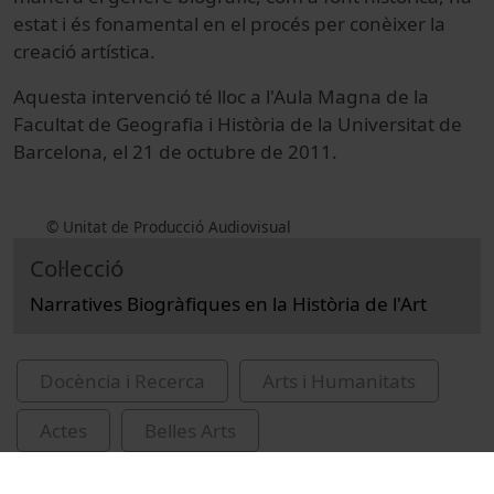
estat i és fonamental en el procés per conèixer la
creació artística.
Aquesta intervenció té lloc a l'Aula Magna de la
Facultat de Geografia i Història de la Universitat de
Barcelona, el 21 de octubre de 2011.
© Unitat de Producció Audiovisual
Col·lecció
Narratives Biogràfiques en la Història de l'Art
Docència i Recerca
Arts i Humanitats
Actes
Belles Arts
Universitat de Barcelona