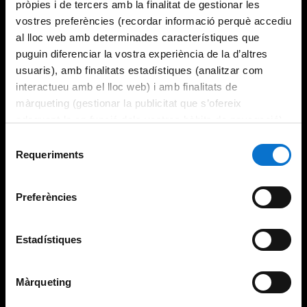
pròpies i de tercers amb la finalitat de gestionar les
vostres preferències (recordar informació perquè accediu
al lloc web amb determinades característiques que
puguin diferenciar la vostra experiència de la d’altres
usuaris), amb finalitats estadístiques (analitzar com
interactueu amb el lloc web) i amb finalitats de
màrqueting (gestionar la publicitat que s’ofereix
adequant-la en funció dels vostres hàbits de navegació).
Per obtenir més informació sobre les galetes podeu
Selecció
consultar la
Política de galetes del lloc web de la
Requeriments
de
Universitat de Barcelona
.
consentiment
Preferències
Estadístiques
Màrqueting