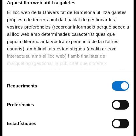
Aquest lloc web utilitza galetes
El lloc web de la Universitat de Barcelona utilitza galetes
pròpies i de tercers amb la finalitat de gestionar les
vostres preferències (recordar informació perquè accediu
al lloc web amb determinades característiques que
puguin diferenciar la vostra experiència de la d’altres
usuaris), amb finalitats estadístiques (analitzar com
interactueu amb el lloc web) i amb finalitats de
màrqueting (gestionar la publicitat que s’ofereix
adequant-la en funció dels vostres hàbits de navegació).
Per obtenir més informació sobre les galetes podeu
Selecció
consultar la
Política de galetes del lloc web de la
Requeriments
de
Universitat de Barcelona
.
consentiment
Preferències
Estadístiques