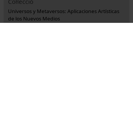
Col·lecció
Universos y Metaversos: Aplicaciones Artísticas
de los Nuevos Medios
Docencia e Investigación
Arts i Humanitats
Actos
Historia
Universitat de Barcelona
Facultad de Geografía e Historia
Universos y Metaversos: aplicaciones artísticas
de los nuevos medios