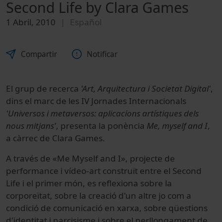
Second Life by Clara Games
1 Abril, 2010
Español
Compartir
Notificar
El grup de recerca
'Art, Arquitectura i Societat Digital'
,
dins el marc de les IV Jornades Internacionals
'Universos i metaversos: aplicacions artístiques dels
nous mitjans'
, presenta la ponència
Me, myself and I
,
a càrrec de Clara Games.
A través de «Me Myself and I», projecte de
performance i vídeo-art construït entre el Second
Life i el primer món, es reflexiona sobre la
corporeïtat, sobre la creació d'un altre jo com a
condició de comunicació en xarxa, sobre qüestions
d'identitat i narcisisme i sobre el perllongament de