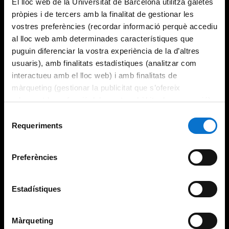
El lloc web de la Universitat de Barcelona utilitza galetes
pròpies i de tercers amb la finalitat de gestionar les
vostres preferències (recordar informació perquè accediu
al lloc web amb determinades característiques que
puguin diferenciar la vostra experiència de la d’altres
usuaris), amb finalitats estadístiques (analitzar com
interactueu amb el lloc web) i amb finalitats de
màrqueting (gestionar la publicitat que s’ofereix
adequant-la en funció dels vostres hàbits de navegació).
Per obtenir més informació sobre les galetes podeu
Selecció
consultar la
Política de galetes del lloc web de la
Requeriments
de
Universitat de Barcelona
.
consentiment
Preferències
Estadístiques
Màrqueting