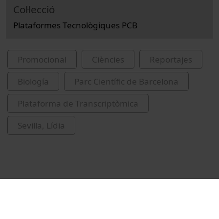
Col·lecció
Plataformes Tecnològiques PCB
Promocional
Ciències
Reportajes
Biología
Parc Científic de Barcelona
Plataforma de Transcriptòmica
Sevilla, Lídia
Vídeos relacionados