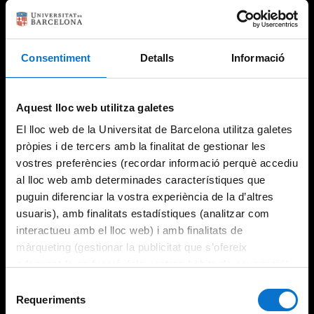
Consentiment
Detalls
Informació
Try again
Aquest lloc web utilitza galetes
El lloc web de la Universitat de Barcelona utilitza galetes
pròpies i de tercers amb la finalitat de gestionar les
vostres preferències (recordar informació perquè accediu
al lloc web amb determinades característiques que
puguin diferenciar la vostra experiència de la d’altres
usuaris), amb finalitats estadístiques (analitzar com
interactueu amb el lloc web) i amb finalitats de
màrqueting (gestionar la publicitat que s’ofereix
adequant-la en funció dels vostres hàbits de navegació).
Per obtenir més informació sobre les galetes podeu
Selecció
consultar la
Política de galetes del lloc web de la
Requeriments
de