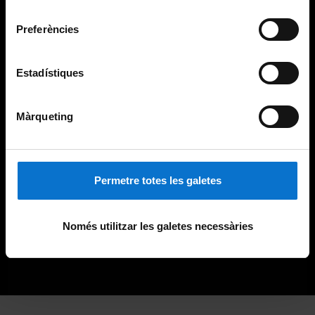
Universitat de Barcelona
.
consentiment
Preferències
Estadístiques
Màrqueting
Permetre totes les galetes
Només utilitzar les galetes necessàries