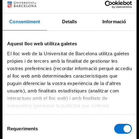
Consentiment
Detalls
Informació
Try again
Aquest lloc web utilitza galetes
El lloc web de la Universitat de Barcelona utilitza galetes
pròpies i de tercers amb la finalitat de gestionar les
vostres preferències (recordar informació perquè accediu
al lloc web amb determinades característiques que
puguin diferenciar la vostra experiència de la d’altres
usuaris), amb finalitats estadístiques (analitzar com
interactueu amb el lloc web) i amb finalitats de
màrqueting (gestionar la publicitat que s’ofereix
adequant-la en funció dels vostres hàbits de navegació).
Per obtenir més informació sobre les galetes podeu
Selecció
consultar la
Política de galetes del lloc web de la
Requeriments
de
Universitat de Barcelona
.
consentiment