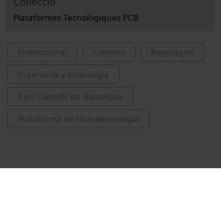
Col·lecció
Plataformes Tecnològiques PCB
Promocional
Ciències
Reportajes
Ingeniería y tecnología
Parc Científic de Barcelona
Plataforma de Nanotecnologia
Vídeos relacionados