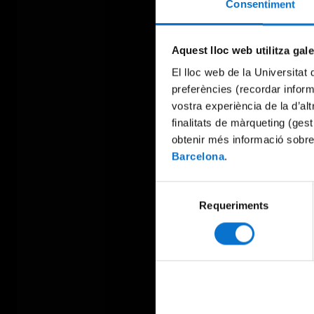
Consentiment
Aquest lloc web utilitza gal
El lloc web de la Universitat 
preferències (recordar infor
vostra experiència de la d’al
finalitats de màrqueting (gest
obtenir més informació sobre
Barcelona
.
Selecció
Requeriments
de
consentiment