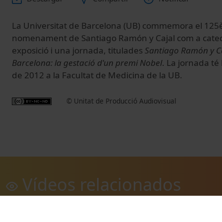
La Universitat de Barcelona (UB) commemora el 125è
nomenament de Santiago Ramón y Cajal com a cated
exposició i una jornada, titulades
Santiago Ramón y Caj
Barcelona: la gestació d'un premi Nobel
. La jornada té
de 2012 a la Facultat de Medicina de la UB.
© Unitat de Producció Audiovisual
Vídeos relacionados