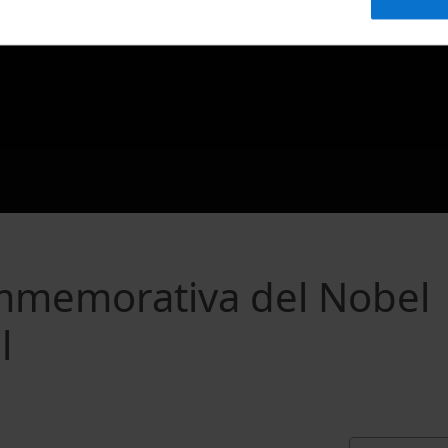
ommemorativa del Nobel
l