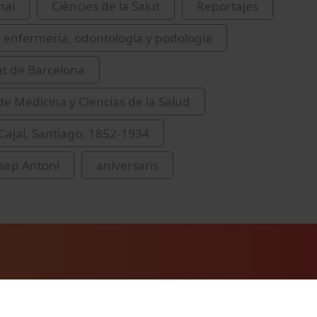
nal
Ciències de la Salut
Reportajes
 enfermería, odontología y podología
at de Barcelona
de Medicina y Ciencias de la Salud
ajal, Santiago, 1852-1934
sep Antoni
aniversaris