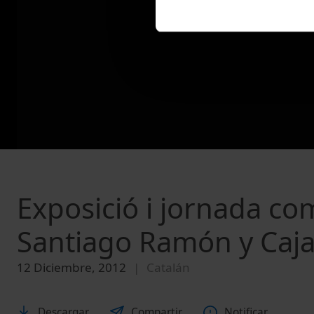
Exposició i jornada c
Santiago Ramón y Caja
12 Diciembre, 2012
Catalán
Descargar
Compartir
Notificar