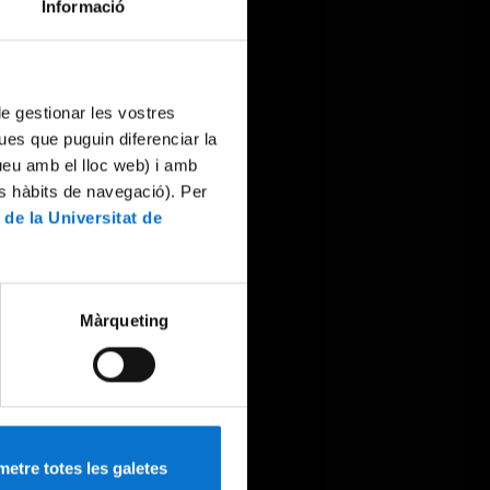
Informació
 de gestionar les vostres
ues que puguin diferenciar la
tueu amb el lloc web) i amb
es hàbits de navegació). Per
 de la Universitat de
Màrqueting
etre totes les galetes