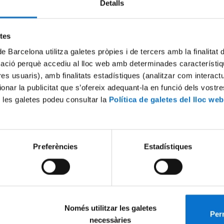
Detalls
Try again
etes
de Barcelona utilitza galetes pròpies i de tercers amb la finalitat
mació perquè accediu al lloc web amb determinades característiq
tres usuaris), amb finalitats estadístiques (analitzar com interac
ionar la publicitat que s’ofereix adequant-la en funció dels vostr
 les galetes podeu consultar la
Política de galetes del lloc web
Preferències
Estadístiques
Només utilitzar les galetes
Perm
necessàries