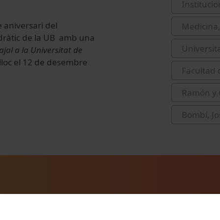
Institucio
 aniversari del
Medicina,
ràtic de la UB amb una
Universit
al a la Universitat de
 lloc el 12 de desembre
Facultad 
Ramón y C
Bombí, Jo