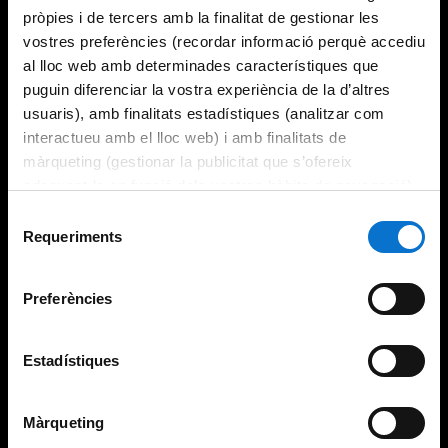
pròpies i de tercers amb la finalitat de gestionar les
vostres preferències (recordar informació perquè accediu
al lloc web amb determinades característiques que
puguin diferenciar la vostra experiència de la d’altres
usuaris), amb finalitats estadístiques (analitzar com
interactueu amb el lloc web) i amb finalitats de
màrqueting (gestionar la publicitat que s’ofereix
adequant-la en funció dels vostres hàbits de navegació).
Per obtenir més informació sobre les galetes podeu
Selecció
consultar la
Política de galetes del lloc web de la
Requeriments
de
Universitat de Barcelona
.
consentiment
Preferències
Estadístiques
Màrqueting