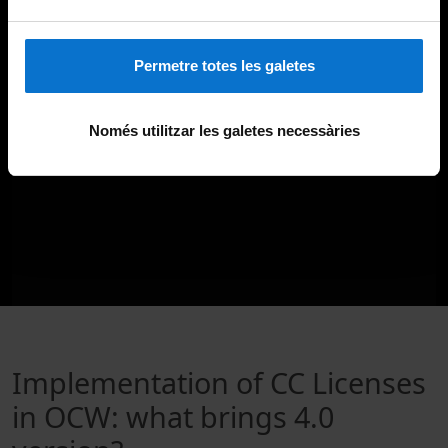
Permetre totes les galetes
Només utilitzar les galetes necessàries
Implementation of CC Licenses
in OCW: what brings 4.0