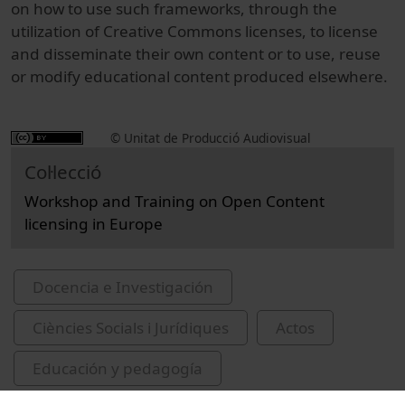
on how to use such frameworks, through the
utilization of Creative Commons licenses, to license
and disseminate their own content or to use, reuse
or modify educational content produced elsewhere.
© Unitat de Producció Audiovisual
Col·lecció
Workshop and Training on Open Content
licensing in Europe
Docencia e Investigación
Ciències Socials i Jurídiques
Actos
Educación y pedagogía