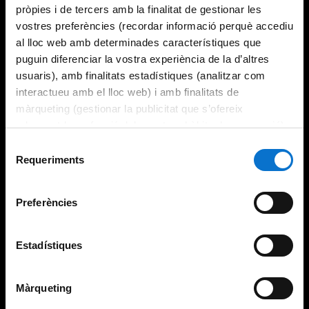
pròpies i de tercers amb la finalitat de gestionar les
vostres preferències (recordar informació perquè accediu
al lloc web amb determinades característiques que
puguin diferenciar la vostra experiència de la d’altres
usuaris), amb finalitats estadístiques (analitzar com
interactueu amb el lloc web) i amb finalitats de
màrqueting (gestionar la publicitat que s’ofereix
adequant-la en funció dels vostres hàbits de navegació).
Per obtenir més informació sobre les galetes podeu
Selecció
consultar la
Política de galetes del lloc web de la
Requeriments
de
Universitat de Barcelona
.
consentiment
Preferències
Estadístiques
Màrqueting