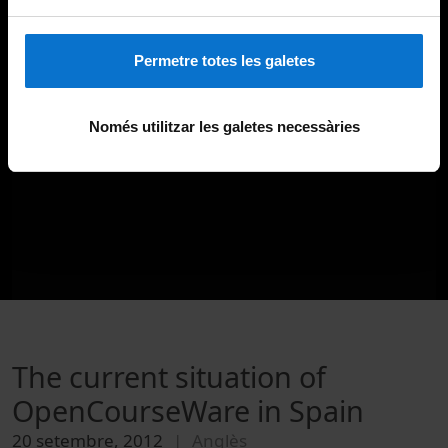
Permetre totes les galetes
Només utilitzar les galetes necessàries
The current situation of
OpenCourseWare in Spain
20 setembre, 2012
Anglès