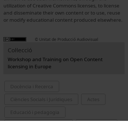
utilization of Creative Commons licenses, to license
and disseminate their own content or to use, reuse
or modify educational content produced elsewhere.
© Unitat de Producció Audiovisual
Col·lecció
Workshop and Training on Open Content
licensing in Europe
Docència i Recerca
Ciències Socials i Jurídiques
Actes
Educació i pedagogia
Universitat de Barcelona
drets d'autor