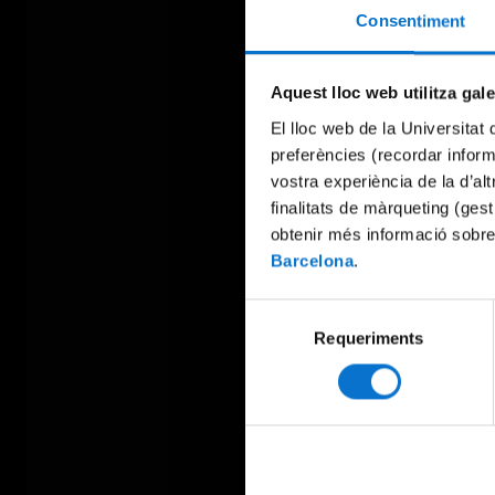
Consentiment
Aquest lloc web utilitza gal
El lloc web de la Universitat 
preferències (recordar infor
vostra experiència de la d’al
finalitats de màrqueting (gest
obtenir més informació sobre
Barcelona
.
Selecció
Requeriments
de
consentiment