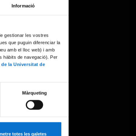
Informació
 de gestionar les vostres
ues que puguin diferenciar la
tueu amb el lloc web) i amb
es hàbits de navegació). Per
 de la Universitat de
Màrqueting
etre totes les galetes