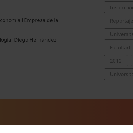
Institucio
'Economia i Empresa de la
Reportaj
Universit
iologia: Diego Hernández
Facultad
2012
Universit