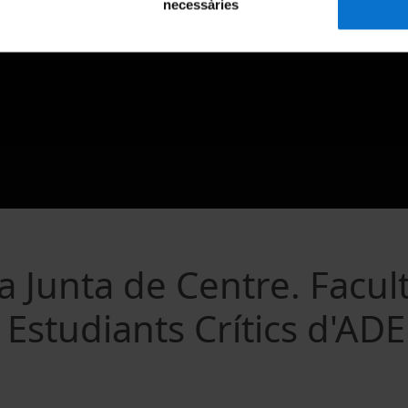
necessàries
a Junta de Centre. Facul
Estudiants Crítics d'ADE