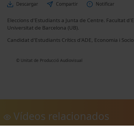
Descargar
Compartir
Notificar
Eleccions d'Estudiants a Junta de Centre. Facultat d
Universitat de Barcelona (UB).
Candidat d'Estudiants Crítics d'ADE, Economia i Soc
© Unitat de Producció Audiovisual
Vídeos relacionados