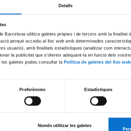
Detalls
Try again
etes
de Barcelona utilitza galetes pròpies i de tercers amb la finalitat
mació perquè accediu al lloc web amb determinades característiq
tres usuaris), amb finalitats estadístiques (analitzar com interac
ionar la publicitat que s’ofereix adequant-la en funció dels vostr
 les galetes podeu consultar la
Política de galetes del lloc web
Preferències
Estadístiques
Només utilitzar les galetes
Perm