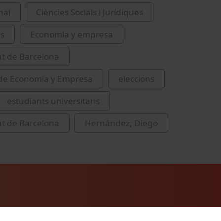
nal
Ciències Socials i Jurídiques
es
Economía y empresa
at de Barcelona
 de Economía y Empresa
eleccions
estudiants universitaris
at de Barcelona
Hernández, Diego