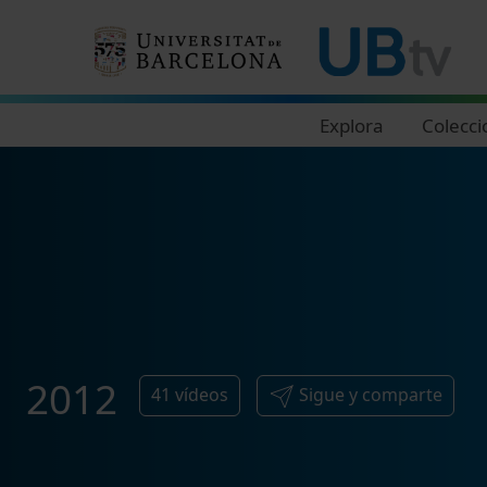
Navegació principal
Explora
Colecci
2012
41
vídeos
Sigue y comparte