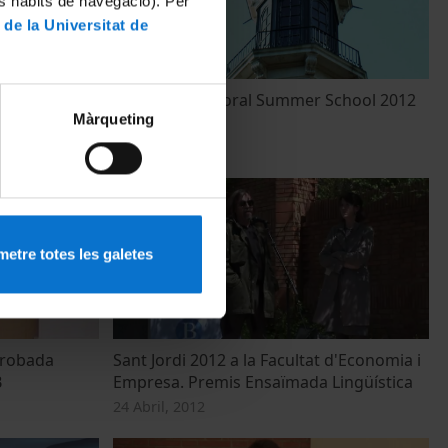
es hàbits de navegació). Per
 de la Universitat de
r de Sant
3rd LERU Doctoral Summer School 2012
Màrqueting
10 Julio, 2012
etre totes les galetes
Trobada
Sant Jordi 2012 a la Facultat d'Economia i
B
Empresa. Premis Ensaïmada Lingüística
24 Abril, 2012