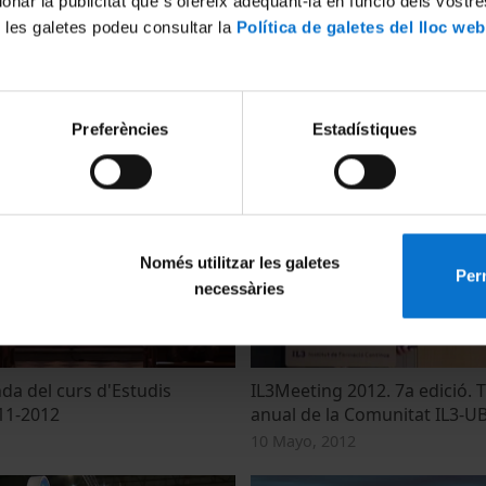
ionar la publicitat que s’ofereix adequant-la en funció dels vostr
 les galetes podeu consultar la
Política de galetes del lloc web
ndidats a rector/a
Premi de literatura breu 'Flo
Preferències
Estadístiques
el Consell d'Alumnat
Joan 2012'
 2012
14 Julio, 2012
Només utilitzar les galetes
Perm
necessàries
da del curs d'Estudis
IL3Meeting 2012. 7a edició. 
11-2012
anual de la Comunitat IL3-U
10 Mayo, 2012