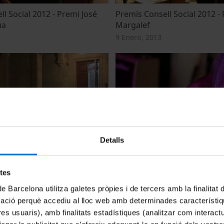
l Social 2012 - Premi José
Premis Consell Social 2012 
ua
Margalef
9 Enero, 2013
Detalls
Rectorat 2012. Primera volta.
Els Vespres de la UB 2012
dels resultats
21 Noviembre, 2012
 2012
etes
de Barcelona utilitza galetes pròpies i de tercers amb la finalitat
mació perquè accediu al lloc web amb determinades característiq
tres usuaris), amb finalitats estadístiques (analitzar com interac