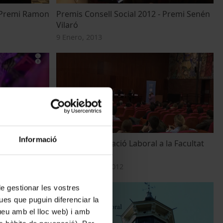
- Premi Ramon
Premis Consell Social 2012 - Premi Senén
Vilaró
9 Enero, 2013
Informació
VII Fira d'Ocupació Laboral a la Facultat
de Dret 2012
20 Noviembre, 2012
 de gestionar les vostres
ues que puguin diferenciar la
tueu amb el lloc web) i amb