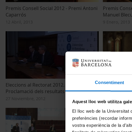
Premis Consell Social 2012 - Premi Antoni
Premis Consel
Caparrós
Manuel Blec
12 Abril, 2013
9 Enero, 2013
Consentiment
Eleccions al Rectorat 2012. Segona volta.
Eleccions al 
Proclamació dels resultats
Proclamació 
27 Noviembre, 2012
22 Noviembre,
Aquest lloc web utilitza gal
El lloc web de la Universitat 
preferències (recordar infor
vostra experiència de la d’al