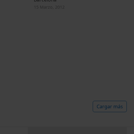
15 Marzo, 2012
Cargar más
PEU 3