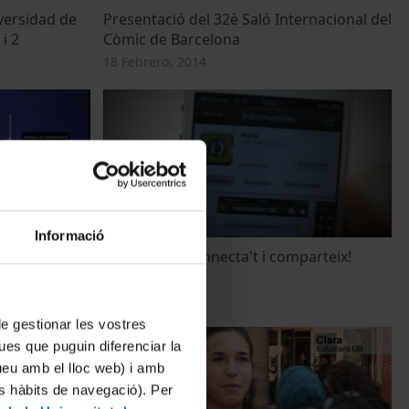
versidad de
Presentació del 32è Saló Internacional del
i 2
Còmic de Barcelona
18 Febrero, 2014
Informació
rxa Vives
APP Wi)NK. Connecta't i comparteix!
22 Febrero, 2013
 de gestionar les vostres
ues que puguin diferenciar la
tueu amb el lloc web) i amb
es hàbits de navegació). Per