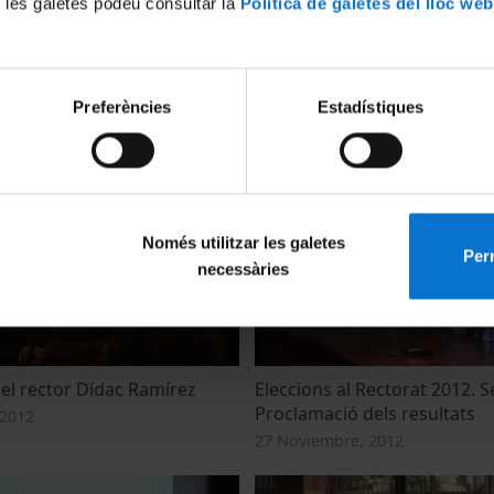
 les galetes podeu consultar la
Política de galetes del lloc web
t d'alguna manera les
Acte d'investidura del rector
Preferències
Estadístiques
 l'ensenyament?
Ramírez
13
22 Enero, 2013
Només utilitzar les galetes
Perm
necessàries
del rector Dídac Ramírez
Eleccions al Rectorat 2012. S
Proclamació dels resultats
 2012
27 Noviembre, 2012