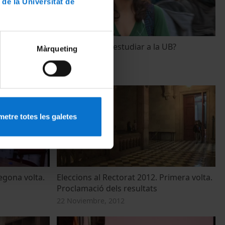
 de la Universitat de
 Dídac
Recomanaries estudiar a la UB?
Màrqueting
15 Enero, 2013
etre totes les galetes
egona volta.
Eleccions al Rectorat 2012. Primera volta.
Proclamació dels resultats
22 Noviembre, 2012