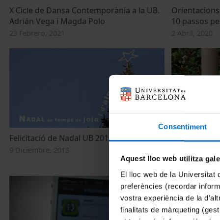
X Cicle de Dansa Contemporània a la UB.
Orientacions 
Adrián Vega i Magda Polo
10 passos pe
23 Febrero, 2021
2 Abril, 2020
Consentiment
Felicitació de Nadal UB 2013
Nou sistema 
finançament 
9 Diciembre, 2013
Aquest lloc web utilitza gal
18 Septiembre
El lloc web de la Universitat 
preferències (recordar infor
vostra experiència de la d’al
finalitats de màrqueting (gest