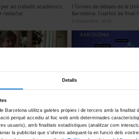
per als treballs acadèmics.
I Torneo de debate de la Uni
r redactar
Barcelona. Cuartos de final 1 
9 Noviembre, 2016
Detalls
d'informació per al
Universitat de Barcelona (Xa
de la recerca a la UB
d'Universitats)
etes
, 2013
28 Mayo, 2013
de Barcelona utilitza galetes pròpies i de tercers amb la finalitat
mació perquè accediu al lloc web amb determinades característiq
tres usuaris), amb finalitats estadístiques (analitzar com interac
ionar la publicitat que s’ofereix adequant-la en funció dels vostr