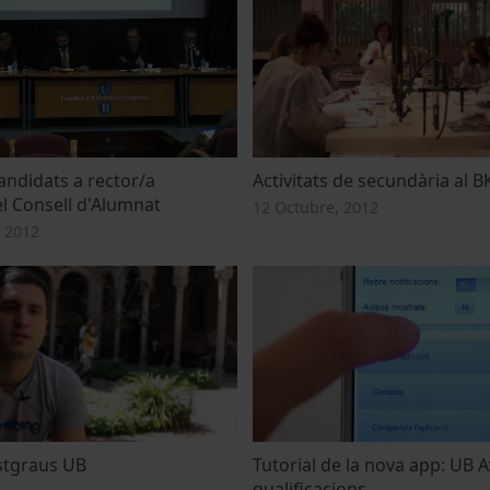
ndidats a rector/a
Activitats de secundària al B
el Consell d'Alumnat
12 Octubre, 2012
 2012
stgraus UB
Tutorial de la nova app: UB A
qualificacions