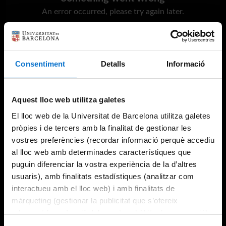
An error occurred, please try again later.
Try again
Consentiment
Detalls
Informació
Aquest lloc web utilitza galetes
El lloc web de la Universitat de Barcelona utilitza galetes
pròpies i de tercers amb la finalitat de gestionar les
vostres preferències (recordar informació perquè accediu
al lloc web amb determinades característiques que
puguin diferenciar la vostra experiència de la d’altres
usuaris), amb finalitats estadístiques (analitzar com
interactueu amb el lloc web) i amb finalitats de
màrqueting (gestionar la publicitat que s’ofereix
adequant-la en funció dels vostres hàbits de navegació).
Per obtenir més informació sobre les galetes podeu