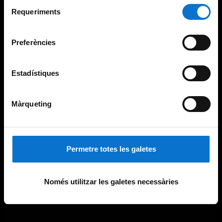
Selecció
consultar la
Política de galetes del lloc web de la
Requeriments
de
Universitat de Barcelona
.
consentiment
Preferències
Estadístiques
Màrqueting
Permetre totes les galetes
Només utilitzar les galetes necessàries