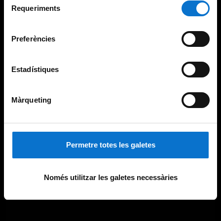
consultar la
Política de galetes del lloc web de la
Requeriments
de
Universitat de Barcelona
.
consentiment
Preferències
Estadístiques
Màrqueting
Permetre totes les galetes
Només utilitzar les galetes necessàries