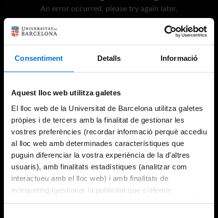
An error occurred, please try again later.
Try again
Consentiment
Detalls
Informació
Aquest lloc web utilitza galetes
El lloc web de la Universitat de Barcelona utilitza galetes
pròpies i de tercers amb la finalitat de gestionar les
vostres preferències (recordar informació perquè accediu
al lloc web amb determinades característiques que
puguin diferenciar la vostra experiència de la d’altres
usuaris), amb finalitats estadístiques (analitzar com
interactueu amb el lloc web) i amb finalitats de
màrqueting (gestionar la publicitat que s’ofereix
adequant-la en funció dels vostres hàbits de navegació).
Per obtenir més informació sobre les galetes podeu
Selecció