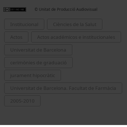
© Unitat de Producció Audiovisual
Institucional
Ciències de la Salut
Actos
Actos académicos e institucionales
Universitat de Barcelona
cerimònies de graduació
jurament hipocràtic
Universitat de Barcelona. Facultat de Farmàcia
2005-2010