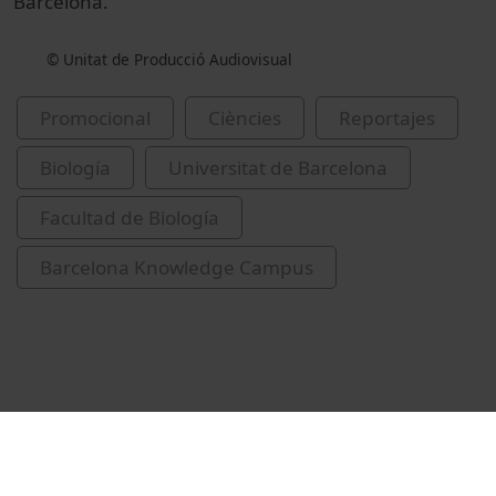
Barcelona.
© Unitat de Producció Audiovisual
Promocional
Ciències
Reportajes
Biología
Universitat de Barcelona
Facultad de Biología
Barcelona Knowledge Campus
Vídeos relacionados