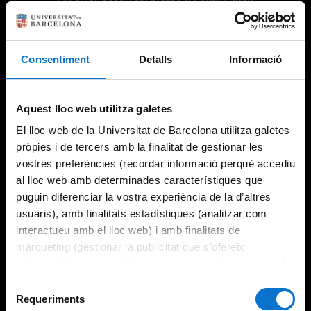
Consentiment
Detalls
Informació
Try again
Aquest lloc web utilitza galetes
El lloc web de la Universitat de Barcelona utilitza galetes
pròpies i de tercers amb la finalitat de gestionar les
vostres preferències (recordar informació perquè accediu
al lloc web amb determinades característiques que
puguin diferenciar la vostra experiència de la d’altres
usuaris), amb finalitats estadístiques (analitzar com
interactueu amb el lloc web) i amb finalitats de
màrqueting (gestionar la publicitat que s’ofereix
adequant-la en funció dels vostres hàbits de navegació).
Per obtenir més informació sobre les galetes podeu
Selecció
consultar la
Política de galetes del lloc web de la
Requeriments
de