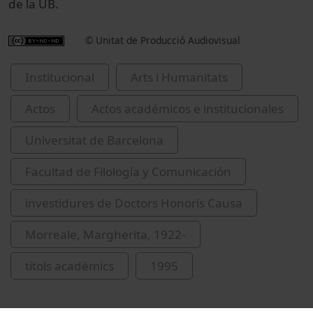
de la UB.
© Unitat de Producció Audiovisual
Institucional
Arts i Humanitats
Actos
Actos académicos e institucionales
Universitat de Barcelona
Facultad de Filología y Comunicación
investidures de Doctors Honoris Causa
Morreale, Margherita, 1922-
títols acadèmics
1995