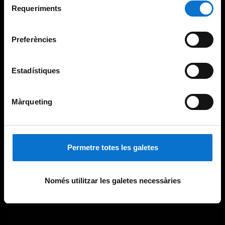
consultar la
Política de galetes del lloc web de la
Requeriments
de
Universitat de Barcelona
.
consentiment
Preferències
Estadístiques
Màrqueting
Permetre totes les galetes
Només utilitzar les galetes necessàries