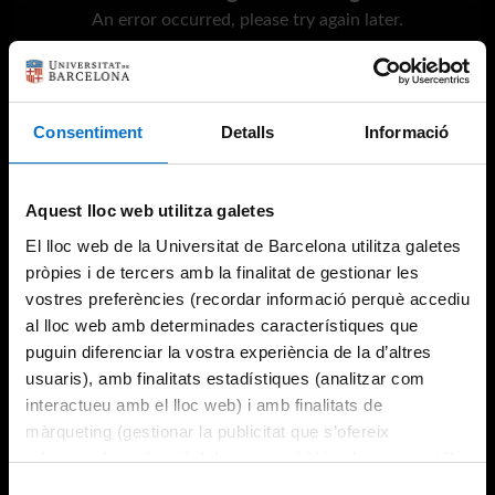
An error occurred, please try again later.
Try again
Consentiment
Detalls
Informació
Aquest lloc web utilitza galetes
El lloc web de la Universitat de Barcelona utilitza galetes
pròpies i de tercers amb la finalitat de gestionar les
vostres preferències (recordar informació perquè accediu
al lloc web amb determinades característiques que
puguin diferenciar la vostra experiència de la d’altres
usuaris), amb finalitats estadístiques (analitzar com
interactueu amb el lloc web) i amb finalitats de
màrqueting (gestionar la publicitat que s’ofereix
adequant-la en funció dels vostres hàbits de navegació).
Per obtenir més informació sobre les galetes podeu
Selecció