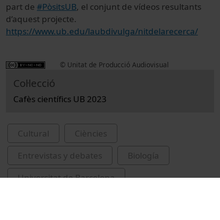
part de
#PòsitsUB
, el conjunt de vídeos resultants
d’aquest projecte.
https://www.ub.edu/laubdivulga/nitdelarecerca/
© Unitat de Producció Audiovisual
Col·lecció
Cafès científics UB 2023
Cultural
Ciències
Entrevistas y debates
Biología
Universitat de Barcelona
Facultad de Geografía e Historia