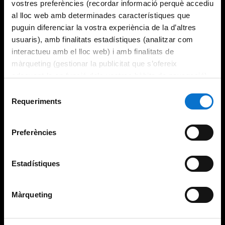
vostres preferències (recordar informació perquè accediu
al lloc web amb determinades característiques que
puguin diferenciar la vostra experiència de la d’altres
usuaris), amb finalitats estadístiques (analitzar com
interactueu amb el lloc web) i amb finalitats de
màrqueting (gestionar la publicitat que s’ofereix
adequant-la en funció dels vostres hàbits de navegació).
Per obtenir més informació sobre les galetes podeu
Selecció
consultar la
Política de galetes del lloc web de la
Requeriments
de
Universitat de Barcelona
.
consentiment
Preferències
Estadístiques
Màrqueting