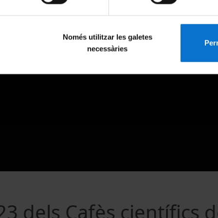
Només utilitzar les galetes
Perm
necessàries
3 dels Cafès científics d