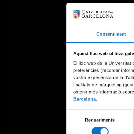
Consentiment
Aquest lloc web utilitza gal
El lloc web de la Universitat 
preferències (recordar infor
vostra experiència de la d’al
finalitats de màrqueting (gest
obtenir més informació sobre
Barcelona
.
Selecció
Requeriments
de
consentiment