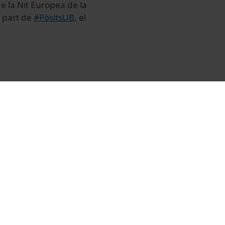
e la Nit Europea de la
a part de
#PòsitsUB
, el