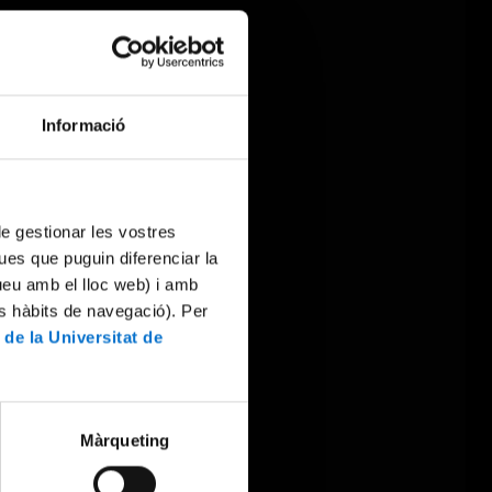
Informació
 de gestionar les vostres
ues que puguin diferenciar la
tueu amb el lloc web) i amb
es hàbits de navegació). Per
 de la Universitat de
Màrqueting