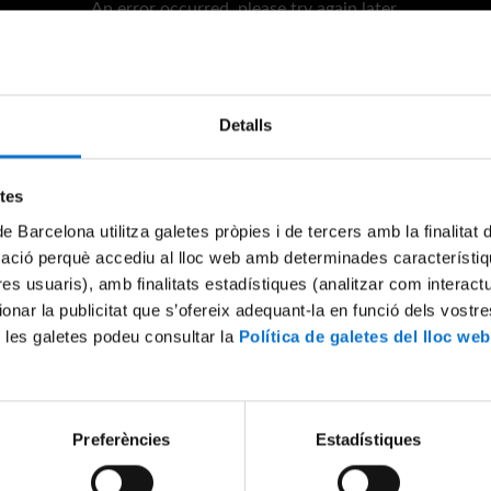
An error occurred, please try again later.
Try again
Detalls
etes
de Barcelona utilitza galetes pròpies i de tercers amb la finalitat
mació perquè accediu al lloc web amb determinades característiq
tres usuaris), amb finalitats estadístiques (analitzar com interac
ionar la publicitat que s’ofereix adequant-la en funció dels vostr
 les galetes podeu consultar la
Política de galetes del lloc web
Preferències
Estadístiques