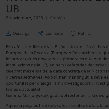
UB
2 Noviembre, 2023
Catalán
Descargar
Compartir
Notificar
Els cafès científics de la UB són ja tot un clàssic dins de
Europea de la Recerca (European Researchers’ Night)
incorporat dues novetats. La primera és que han tingu
instal·lacions de la UB, en bars i cafeteries de verita
celebrat més enllà de la data concreta de la Nit i s’h
diverses setmanes. Això sí, han mantingut la seva e
oportunitat per dialogar amb investigadors i investi
temes d’actualitat.
Gemma Marfany, delegada del rector per a la divulgac
Aquesta peça és fruit dels cafès científics de la UB, o