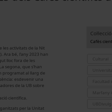
Col·lecció
Cafès cien
 les activitats de la Nit
. Ara bé, l’any 2023 han
Cultural
t lloc fora de les
t. La segona, que s’han
Universit
an programat al llarg de
ssència: esdevenir una
Facultad 
gadores de la UB sobre
Marfany 
ió científica.
UBDivulg
rganitzats per la Unitat