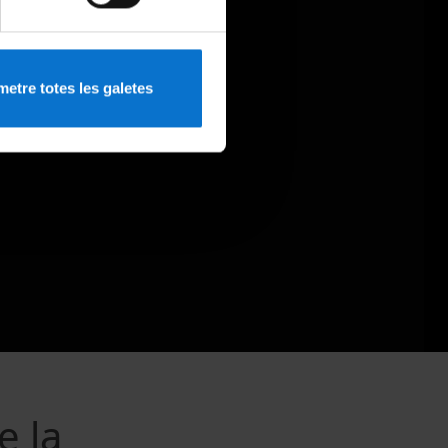
etre totes les galetes
e la