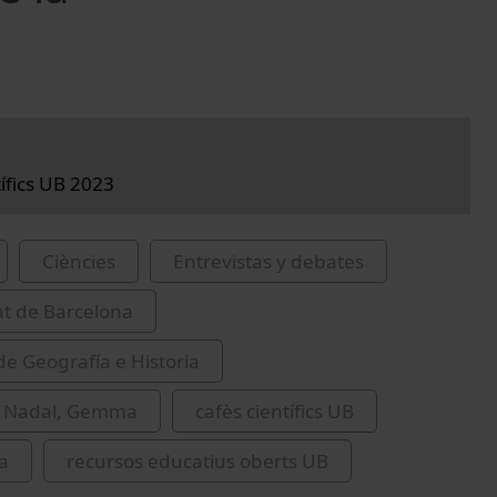
tífics UB 2023
Ciències
Entrevistas y debates
at de Barcelona
de Geografía e Historia
i Nadal, Gemma
cafès científics UB
a
recursos educatius oberts UB