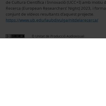
de Cultura Científica i Innovació (UCC+I) amb motiu d
Recerca (European Researchers’ Night) 2023, i form
conjunt de vídeos resultants d’aquest projecte.
https://www.ub.edu/laubdivulga/nitdelarecerca/
© Unitat de Producció Audiovisual
Vídeos relacionados