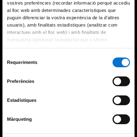
vostres preferències (recordar informació perquè accediu
al lloc web amb determinades característiques que
puguin diferenciar la vostra experiència de la d’altres
usuaris), amb finalitats estadístiques (analitzar com
interactueu amb el lloc web) i amb finalitats de
màrqueting (gestionar la publicitat que s’ofereix
adequant-la en funció dels vostres hàbits de navegació).
Per obtenir més informació sobre les galetes podeu
Selecció
consultar la
Política de galetes del lloc web de la
Requeriments
de
Universitat de Barcelona
.
consentiment
Preferències
Estadístiques
Màrqueting