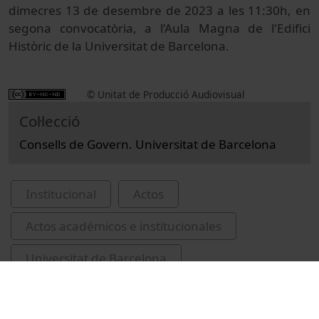
dimecres 13 de desembre de 2023 a les 11:30h, en
segona convocatòria, a l’Aula Magna de l'Edifici
Històric de la Universitat de Barcelona.
© Unitat de Producció Audiovisual
Col·lecció
Consells de Govern. Universitat de Barcelona
Institucional
Actos
Actos académicos e institucionales
Universitat de Barcelona
Universitat de Barcelona. Consell de Govern