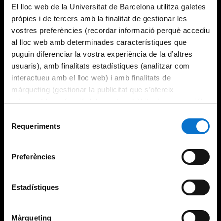
El lloc web de la Universitat de Barcelona utilitza galetes
pròpies i de tercers amb la finalitat de gestionar les
vostres preferències (recordar informació perquè accediu
al lloc web amb determinades característiques que
puguin diferenciar la vostra experiència de la d’altres
usuaris), amb finalitats estadístiques (analitzar com
interactueu amb el lloc web) i amb finalitats de
màrqueting (gestionar la publicitat que s’ofereix
adequant-la en funció dels vostres hàbits de navegació).
Per obtenir més informació sobre les galetes podeu
Selecció
consultar la
Política de galetes del lloc web de la
Requeriments
de
Universitat de Barcelona
.
consentiment
Preferències
Estadístiques
Màrqueting