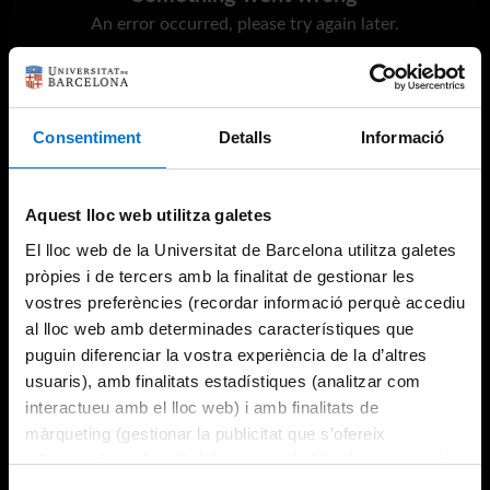
An error occurred, please try again later.
Try again
Consentiment
Detalls
Informació
Aquest lloc web utilitza galetes
El lloc web de la Universitat de Barcelona utilitza galetes
pròpies i de tercers amb la finalitat de gestionar les
vostres preferències (recordar informació perquè accediu
al lloc web amb determinades característiques que
puguin diferenciar la vostra experiència de la d’altres
usuaris), amb finalitats estadístiques (analitzar com
interactueu amb el lloc web) i amb finalitats de
màrqueting (gestionar la publicitat que s’ofereix
adequant-la en funció dels vostres hàbits de navegació).
Per obtenir més informació sobre les galetes podeu