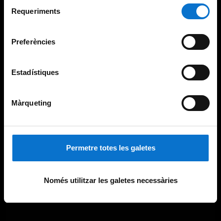
Selecció
consultar la
Política de galetes del lloc web de la
Requeriments
de
Universitat de Barcelona
.
consentiment
Preferències
Estadístiques
Màrqueting
Permetre totes les galetes
Només utilitzar les galetes necessàries