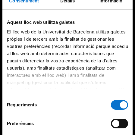
Consentiment
Detalls
Informació
Try again
Aquest lloc web utilitza galetes
El lloc web de la Universitat de Barcelona utilitza galetes
pròpies i de tercers amb la finalitat de gestionar les
vostres preferències (recordar informació perquè accediu
al lloc web amb determinades característiques que
puguin diferenciar la vostra experiència de la d’altres
usuaris), amb finalitats estadístiques (analitzar com
interactueu amb el lloc web) i amb finalitats de
màrqueting (gestionar la publicitat que s’ofereix
adequant-la en funció dels vostres hàbits de navegació).
Per obtenir més informació sobre les galetes podeu
Selecció
consultar la
Política de galetes del lloc web de la
Requeriments
de
Universitat de Barcelona
.
consentiment
Preferències