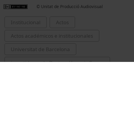
© Unitat de Producció Audiovisual
Institucional
Actos
Actos académicos e institucionales
Universitat de Barcelona
investidures de Doctors Honoris Causa
Pérez García, María Luisa
Stoddart, James Fraser
Guàrdia-Olmos, Joan, 1958-
Solé Català, Marina
lliuraments de premis i distincions