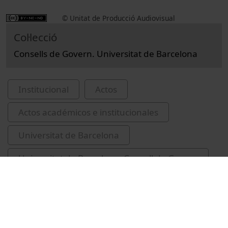
© Unitat de Producció Audiovisual
Col·lecció
Consells de Govern. Universitat de Barcelona
Institucional
Actos
Actos académicos e institucionales
Universitat de Barcelona
Universitat de Barcelona. Consell de Govern
2023
reunions