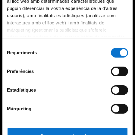
al lloc web amb determinades característiques que
puguin diferenciar la vostra experiència de la d’altres
usuaris), amb finalitats estadístiques (analitzar com
interactueu amb el lloc web) i amb finalitats de
màrqueting (gestionar la publicitat que s’ofereix
adequant-la en funció dels vostres hàbits de navegació).
Per obtenir més informació sobre les galetes podeu
Selecció
consultar la
Política de galetes del lloc web de la
Requeriments
de
Universitat de Barcelona
.
consentiment
Preferències
Estadístiques
Màrqueting