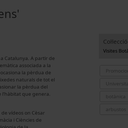
ens'
Col·lecció
Visites Bo
a Catalunya. A partir de
blemàtica associada a la
Promocio
 ocasiona la pèrdua de
oixedes naturals de tot el
Universit
asionar la pèrdua del
e l’hàbitat que genera.
botànica
arbustos
e de vídeos on Cèsar
màcia i Ciències de
iologia de la