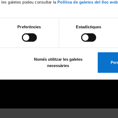
 les galetes podeu consultar la
Política de galetes del lloc web
Preferències
Estadístiques
Només utilitzar les galetes
Perm
necessàries