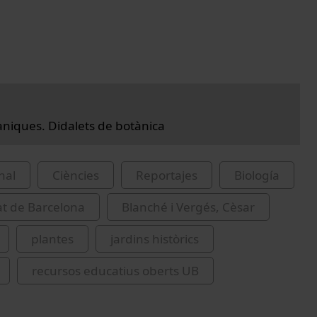
tàniques. Didalets de botànica
nal
Ciències
Reportajes
Biología
at de Barcelona
Blanché i Vergés, Cèsar
plantes
jardins històrics
recursos educatius oberts UB