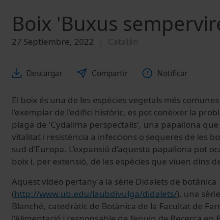
Boix 'Buxus sempervir
27 Septiembre, 2022
Catalán
Descargar
Compartir
Notificar
El boix és una de les espècies vegetals més comunes 
l’exemplar de l’edifici històric, es pot conèixer la pro
plaga de 'Cydalima perspectalis', una papallona que
vitalitat i resistència a infeccions o sequeres de les b
sud d’Europa. L’expansió d’aquesta papallona pot oc
boix i, per extensió, de les espècies que viuen dins d
Aquest vídeo pertany a la sèrie Didalets de botànica
(
http://www.ub.edu/laubdivulga/didalets/
)
, una sèri
Blanché, catedràtic de Botànica de la Facultat de Far
l’Alimentació i responsable de l’equip de Recerca en B